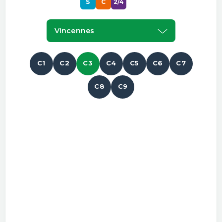
S
C
2/4
Vincennes
C1
C2
C3
C4
C5
C6
C7
C8
C9