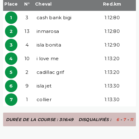
Place
N°
Cheval
Red.km
1
3
cash bank bigi
1:12:80
2
13
inmarosa
1:12:80
3
4
isla bonita
1:12:90
4
10
i love me
1:13:20
5
2
cadillac grif
1:13:20
6
9
isla jet
1:13:30
7
1
collier
1:13:30
DURÉE DE LA COURSE : 3:16:49
DISQUALIFIÉS :
6
-
7
-
11