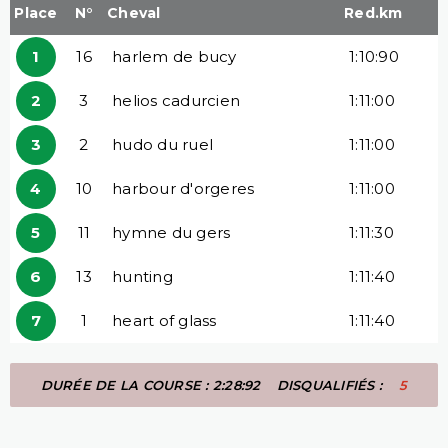
Place
N°
Cheval
Red.km
1
16
harlem de bucy
1:10:90
2
3
helios cadurcien
1:11:00
3
2
hudo du ruel
1:11:00
4
10
harbour d'orgeres
1:11:00
5
11
hymne du gers
1:11:30
6
13
hunting
1:11:40
7
1
heart of glass
1:11:40
DURÉE DE LA COURSE : 2:28:92
DISQUALIFIÉS :
5