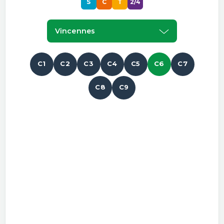
S
C
T
2/4
Vincennes
C1
C2
C3
C4
C5
C6
C7
C8
C9