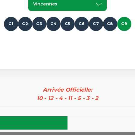
Vincennes
C1
C2
C3
C4
C5
C6
C7
C8
C9
Arrivée Officielle:
10 - 12 - 4 - 11 - 5 - 3 - 2