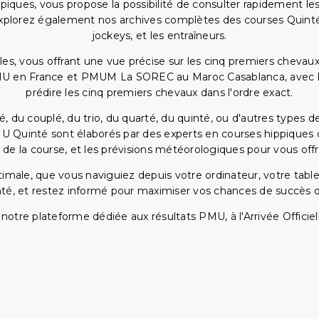
piques, vous propose la possibilité de consulter rapidement les
. Explorez également nos archives complètes des courses Quinté
jockeys, et les entraîneurs.
bles, vous offrant une vue précise sur les cinq premiers chevaux
PMU en France et PMUM La SOREC au Maroc Casablanca, avec les 
prédire les cinq premiers chevaux dans l'ordre exact.
, du couplé, du trio, du quarté, du quinté, ou d'autres types d
U Quinté sont élaborés par des experts en courses hippiques qu
 de la course, et les prévisions météorologiques pour vous offrir
ptimale, que vous naviguiez depuis votre ordinateur, votre t
té, et restez informé pour maximiser vos chances de succès dan
notre plateforme dédiée aux résultats PMU, à l'Arrivée Officiell