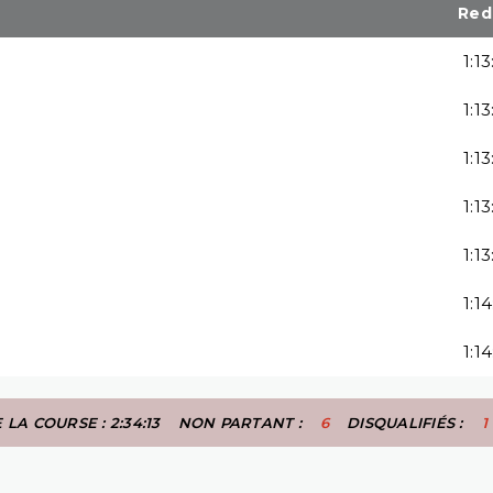
Red
1:1
1:1
1:1
1:1
1:1
1:14
1:14
LA COURSE : 2:34:13
NON PARTANT :
6
DISQUALIFIÉS :
1