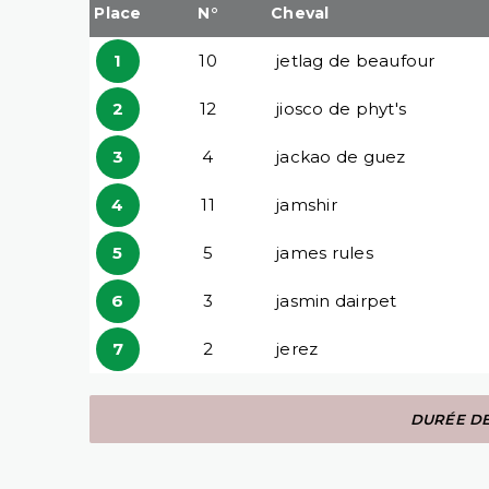
Place
N°
Cheval
1
10
jetlag de beaufour
2
12
jiosco de phyt's
3
4
jackao de guez
4
11
jamshir
5
5
james rules
6
3
jasmin dairpet
7
2
jerez
DURÉE DE 