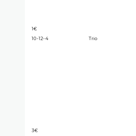
1€
10-12-4
Trio
3€