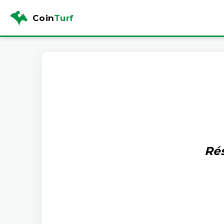
Coin
Turf
Rés