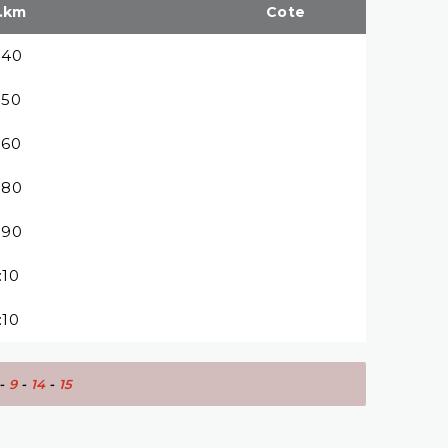
.km
Cote
3:40
3:50
3:60
3:80
3:90
:10
:10
-
9
-
14
-
15