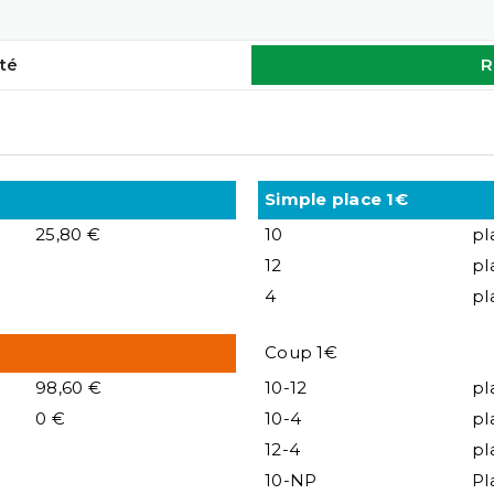
té
R
Simple place 1€
25,80 €
10
pl
12
pl
4
pl
Coup 1€
98,60 €
10-12
pl
0 €
10-4
pl
12-4
pl
10-NP
Pl