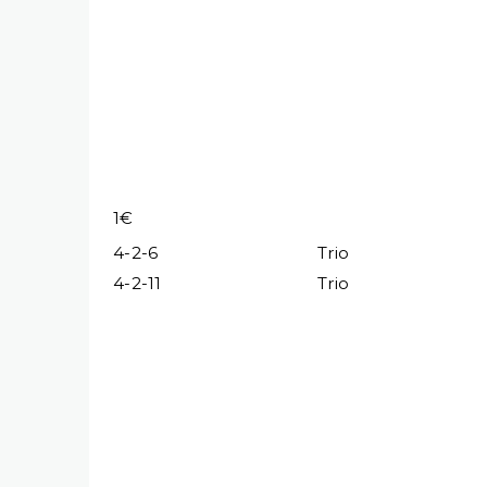
1€
4-2-6
Trio
4-2-11
Trio