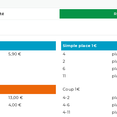
té
R
Simple place 1€
5,90 €
4
pl
2
pl
6
pl
11
pl
Coup 1€
13,00 €
4-2
pl
4,00 €
4-6
pl
4-11
pl