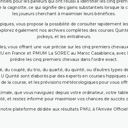
iels pour les parieurs qui ont réussi à identifier les cinq pre
 la cagnotte, ce qui signifie des gains substantiels lorsque la
les joueurs cherchant à maximiser leurs bénéfices.
piques, vous propose la possibilité de consulter rapidement les
. Explorez également nos archives complètes des courses Quinté
jockeys, et les entraîneurs.
bles, vous offrant une vue précise sur les cinq premiers chevaux
PMU en France et PMUM La SOREC au Maroc Casablanca, avec les 
prédire les cinq premiers chevaux dans l'ordre exact.
, du couplé, du trio, du quarté, du quinté, ou d'autres types d
U Quinté sont élaborés par des experts en courses hippiques qu
 de la course, et les prévisions météorologiques pour vous offrir
ptimale, que vous naviguiez depuis votre ordinateur, votre t
té, et restez informé pour maximiser vos chances de succès dan
notre plateforme dédiée aux résultats PMU, à l'Arrivée Officiell