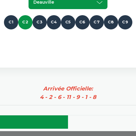
Deauville
C1
C2
C3
C4
C5
C6
C7
C8
C9
Arrivée Officielle:
4 - 2 - 6 - 11 - 9 - 1 - 8