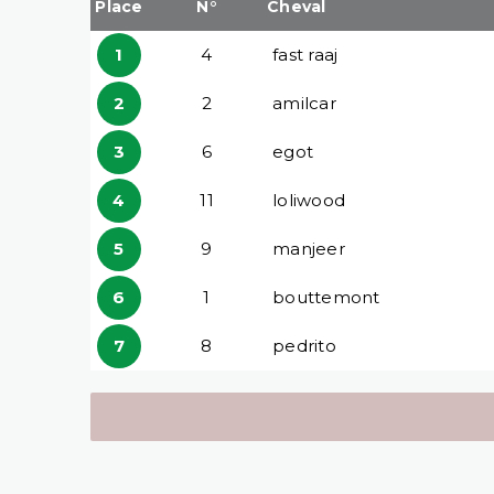
Place
N°
Cheval
1
4
fast raaj
2
2
amilcar
3
6
egot
4
11
loliwood
5
9
manjeer
6
1
bouttemont
7
8
pedrito