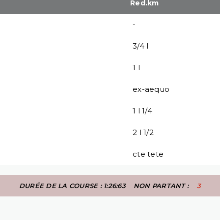
Red.km
-
3/4 l
1 l
ex-aequo
1 l 1/4
2 l 1/2
cte tete
DURÉE DE LA COURSE : 1:26:63
NON PARTANT :
3