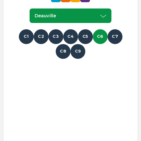
Deauville
C1
C2
C3
C4
C5
C6
C7
C8
C9