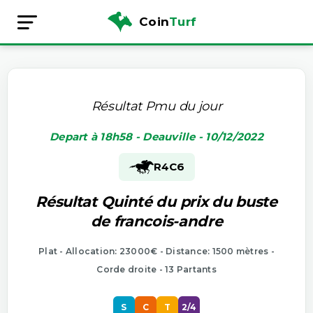
Coin
Turf
Résultat Pmu du jour
Depart à 18h58 - Deauville - 10/12/2022
R4
C6
Résultat Quinté du prix du buste
de francois-andre
Plat - Allocation: 23000€ - Distance: 1500 mètres -
Corde droite - 13 Partants
S
C
T
2/4