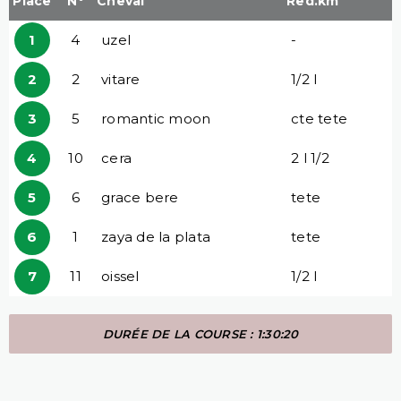
Place
N°
Cheval
Red.km
1
4
uzel
-
2
2
vitare
1/2 l
3
5
romantic moon
cte tete
4
10
cera
2 l 1/2
5
6
grace bere
tete
6
1
zaya de la plata
tete
7
11
oissel
1/2 l
DURÉE DE LA COURSE : 1:30:20