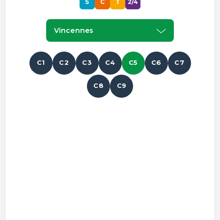
S
C
T
2/4
Vincennes
C1
C2
C3
C4
C5
C6
C7
C8
C9