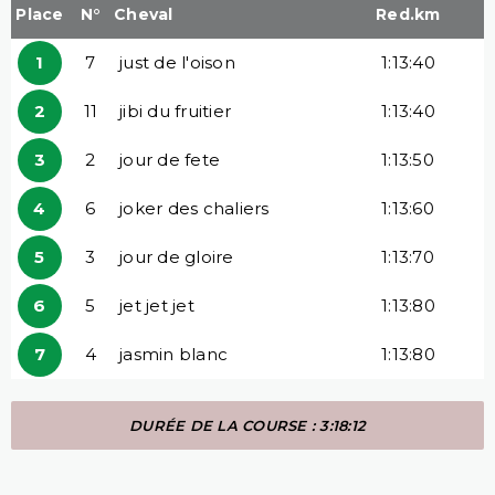
Place
N°
Cheval
Red.km
1
7
just de l'oison
1:13:40
2
11
jibi du fruitier
1:13:40
3
2
jour de fete
1:13:50
4
6
joker des chaliers
1:13:60
5
3
jour de gloire
1:13:70
6
5
jet jet jet
1:13:80
7
4
jasmin blanc
1:13:80
DURÉE DE LA COURSE : 3:18:12