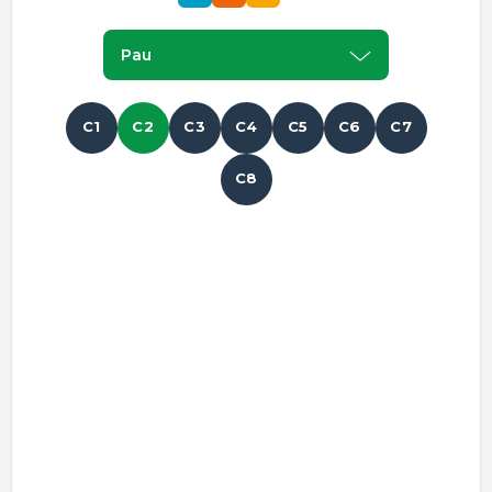
Pau
C1
C2
C3
C4
C5
C6
C7
C8