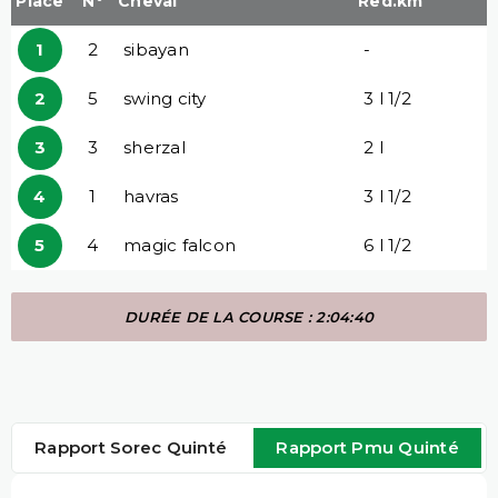
Place
N°
Cheval
Red.km
1
2
sibayan
-
2
5
swing city
3 l 1/2
3
3
sherzal
2 l
4
1
havras
3 l 1/2
5
4
magic falcon
6 l 1/2
DURÉE DE LA COURSE : 2:04:40
Rapport Sorec Quinté
Rapport Pmu Quinté