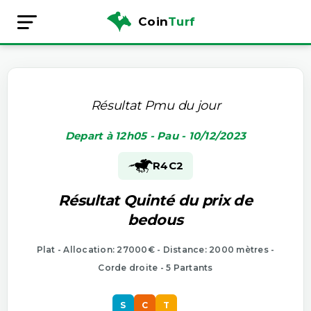
Coin
Turf
Résultat Pmu du jour
Depart à 12h05 - Pau - 10/12/2023
R4
C2
Résultat Quinté du prix de
bedous
Plat - Allocation: 27000€ - Distance: 2000 mètres -
Corde droite - 5 Partants
S
C
T