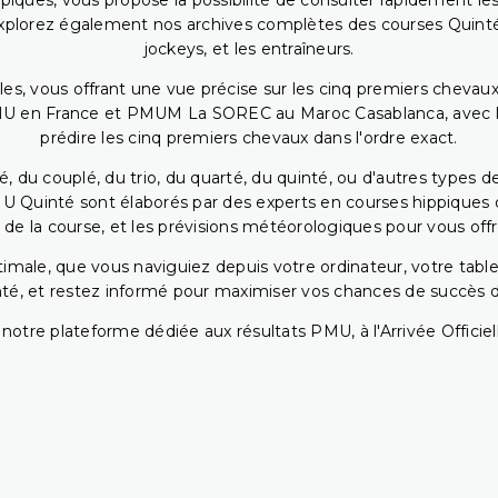
piques, vous propose la possibilité de consulter rapidement les
. Explorez également nos archives complètes des courses Quinté
jockeys, et les entraîneurs.
bles, vous offrant une vue précise sur les cinq premiers chevaux
PMU en France et PMUM La SOREC au Maroc Casablanca, avec les 
prédire les cinq premiers chevaux dans l'ordre exact.
, du couplé, du trio, du quarté, du quinté, ou d'autres types d
U Quinté sont élaborés par des experts en courses hippiques qu
 de la course, et les prévisions météorologiques pour vous offrir
ptimale, que vous naviguiez depuis votre ordinateur, votre t
té, et restez informé pour maximiser vos chances de succès dan
notre plateforme dédiée aux résultats PMU, à l'Arrivée Officiell