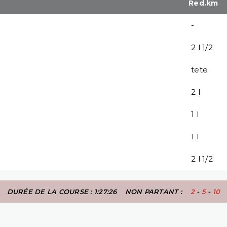
Red.km
-
2 l 1/2
tete
2 l
1 l
1 l
2 l 1/2
DURÉE DE LA COURSE : 1:27:26
NON PARTANT :
2
-
5
-
10