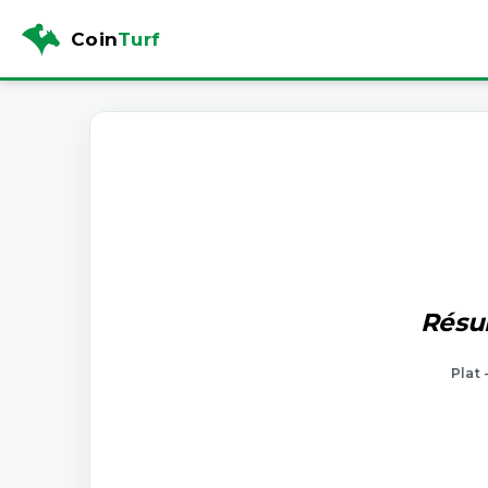
Coin
Turf
Résul
Plat 