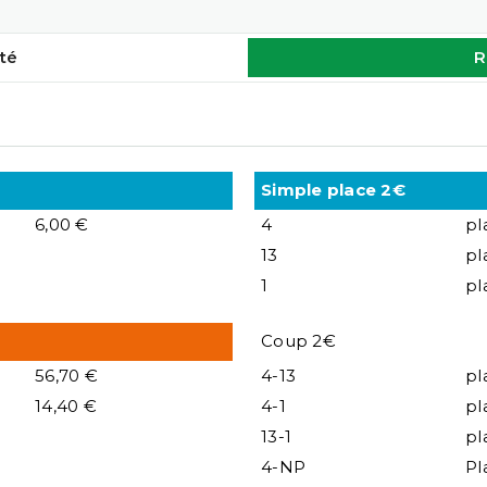
té
R
Simple place 2€
6,00 €
4
pl
13
pl
1
pl
Coup 2€
56,70 €
4-13
pl
14,40 €
4-1
pl
13-1
pl
4-NP
Pl