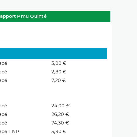
apport Pmu Quinté
acé
3,00 €
acé
2,80 €
acé
7,20 €
acé
24,00 €
acé
26,20 €
acé
74,30 €
acé 1 NP
5,90 €