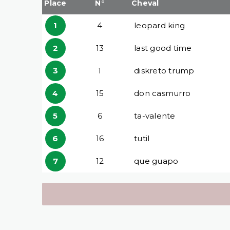
Place
N°
Cheval
1
4
leopard king
2
13
last good time
3
1
diskreto trump
4
15
don casmurro
5
6
ta-valente
6
16
tutil
7
12
que guapo