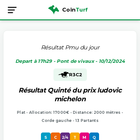
Coin
Turf
Résultat Pmu du jour
Depart à 17h29 - Pont de vivaux - 10/12/2024
R3
C2
Résultat Quinté du prix ludovic
michelon
Plat - Allocation: 17000€ - Distance: 2000 mètres -
Corde gauche - 13 Partants
S
C
2/4
T
M
Q