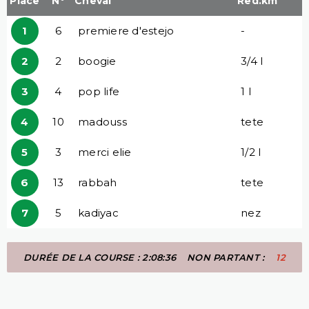
Place
N°
Cheval
Red.km
1
6
premiere d'estejo
-
2
2
boogie
3/4 l
3
4
pop life
1 l
4
10
madouss
tete
5
3
merci elie
1/2 l
6
13
rabbah
tete
7
5
kadiyac
nez
DURÉE DE LA COURSE : 2:08:36
NON PARTANT :
12