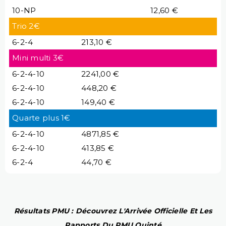
10-NP
12,60 €
Trio 2€
6-2-4
213,10 €
Mini multi 3€
6-2-4-10
2241,00 €
6-2-4-10
448,20 €
6-2-4-10
149,40 €
Quarte plus 1€
6-2-4-10
4871,85 €
6-2-4-10
413,85 €
6-2-4
44,70 €
Résultats PMU : Découvrez L'Arrivée Officielle Et Les
Rapports Du PMU Quinté