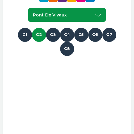
Pont De Vivaux
C1
C2
C3
C4
C5
C6
C7
C8