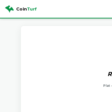
Coin
Turf
R
Plat 