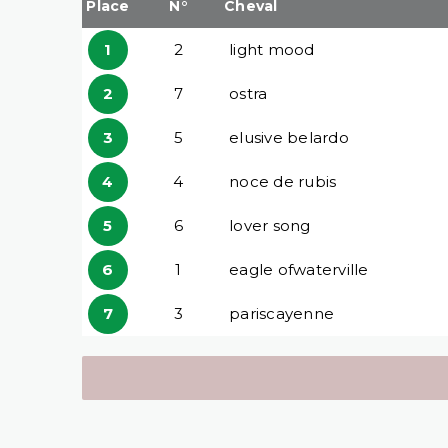
Place
N°
Cheval
1
2
light mood
2
7
ostra
3
5
elusive belardo
4
4
noce de rubis
5
6
lover song
6
1
eagle ofwaterville
7
3
pariscayenne