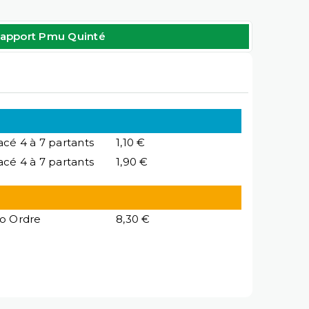
apport Pmu Quinté
acé 4 à 7 partants
1,10 €
acé 4 à 7 partants
1,90 €
io Ordre
8,30 €