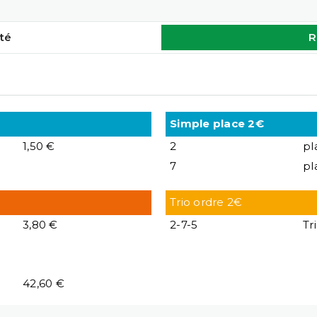
té
R
Simple place 2€
1,50 €
2
pl
7
pl
Trio ordre 2€
3,80 €
2-7-5
Tr
42,60 €