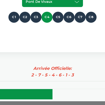
Pont De Vivaux
C1
C2
C3
C4
C5
C6
C7
C8
Arrivée Officielle:
2 - 7 - 5 - 4 - 6 - 1 - 3