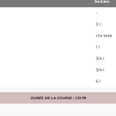
Red.km
-
3 l
cte tete
1 l
3/4 l
3/4 l
6 l
DURÉE DE LA COURSE : 1:31:78