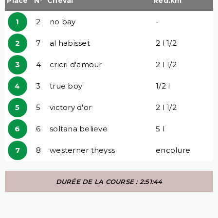
Place
N°
Cheval
Red.km
1
2
no bay
-
2
7
al habisset
2 l 1/2
3
4
cricri d'amour
2 l 1/2
4
3
true boy
1/2 l
5
5
victory d'or
2 l 1/2
6
6
soltana believe
5 l
7
8
westerner theyss
encolure
DURÉE DE LA COURSE : 2:51:44