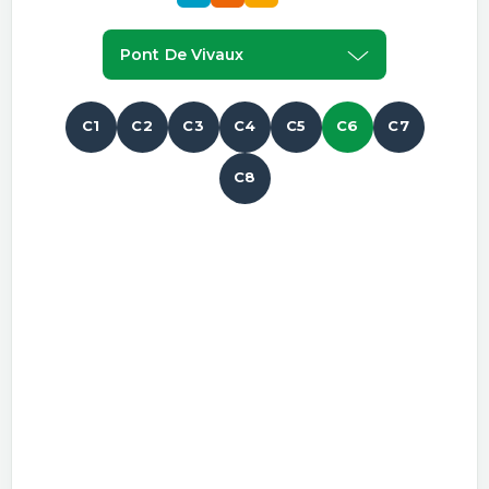
Pont De Vivaux
C1
C2
C3
C4
C5
C6
C7
C8