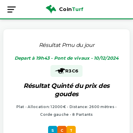
Coin
Turf
Résultat Pmu du jour
Depart à 19h43 - Pont de vivaux - 10/12/2024
R3
C6
Résultat Quinté du prix des
goudes
Plat - Allocation: 12000€ - Distance: 2600 mètres -
Corde gauche - 8 Partants
S
C
T
S