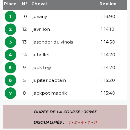
Place
N°
Cheval
Red.km
1
10
jovany
1:13:90
2
12
javrillon
1:14:10
3
13
jasondor du vinois
1:14:50
4
14
juhellet
1:14:70
5
9
jack tejy
1:14:70
6
5
jupiter captain
1:15:20
7
8
jackpot madrik
1:15:40
DURÉE DE LA COURSE : 3:19:63
DISQUALIFIÉS :
1
-
2
-
4
-
7
-
11