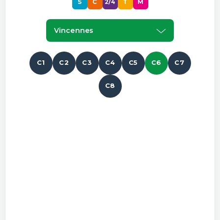
S
C
2/4
T
M
Vincennes
C1
C2
C3
C4
C5
C6
C7
C8