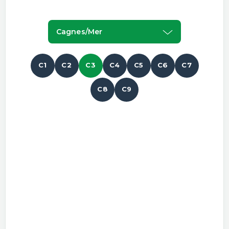
Cagnes/mer
C1
C2
C3
C4
C5
C6
C7
C8
C9