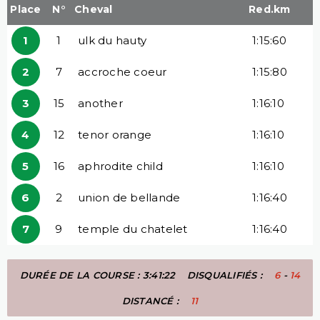
Place
N°
Cheval
Red.km
1
1
ulk du hauty
1:15:60
2
7
accroche coeur
1:15:80
3
15
another
1:16:10
4
12
tenor orange
1:16:10
5
16
aphrodite child
1:16:10
6
2
union de bellande
1:16:40
7
9
temple du chatelet
1:16:40
DURÉE DE LA COURSE : 3:41:22
DISQUALIFIÉS :
6
-
14
DISTANCÉ :
11