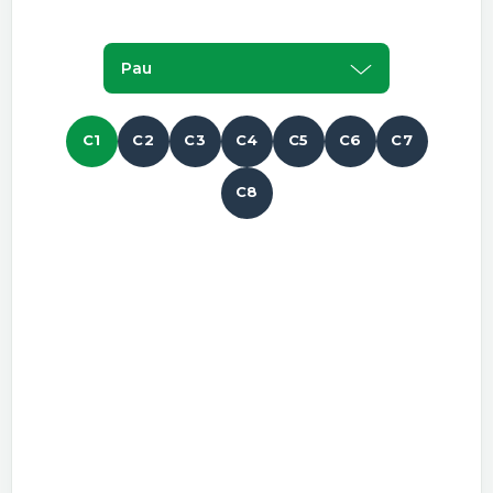
Pau
C1
C2
C3
C4
C5
C6
C7
C8