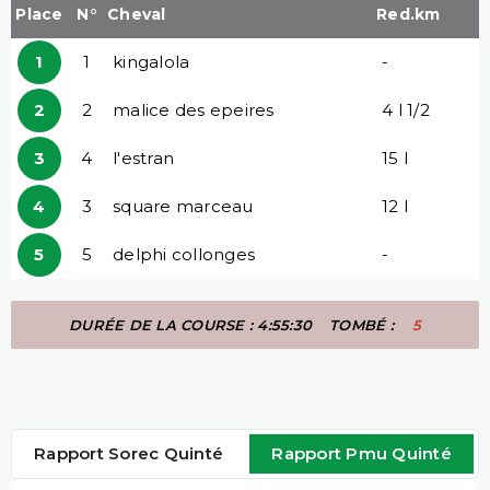
Place
N°
Cheval
Red.km
1
1
kingalola
-
2
2
malice des epeires
4 l 1/2
3
4
l'estran
15 l
4
3
square marceau
12 l
5
5
delphi collonges
-
DURÉE DE LA COURSE : 4:55:30
TOMBÉ :
5
Rapport Sorec Quinté
Rapport Pmu Quinté