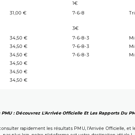
1€
31,00 €
7-6-8
Tr
3€
34,50 €
7-6-8-3
Mi
34,50 €
7-6-8-3
Mi
34,50 €
7-6-8-3
Mi
34,50 €
34,50 €
34,50 €
 PMU : Découvrez L'Arrivée Officielle Et Les Rapports Du 
onsulter rapidement les résultats PMU, l'Arrivée Officielle, e