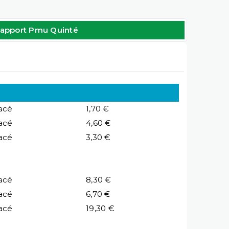
apport Pmu Quinté
acé
1,70 €
acé
4,60 €
acé
3,30 €
acé
8,30 €
acé
6,70 €
acé
19,30 €