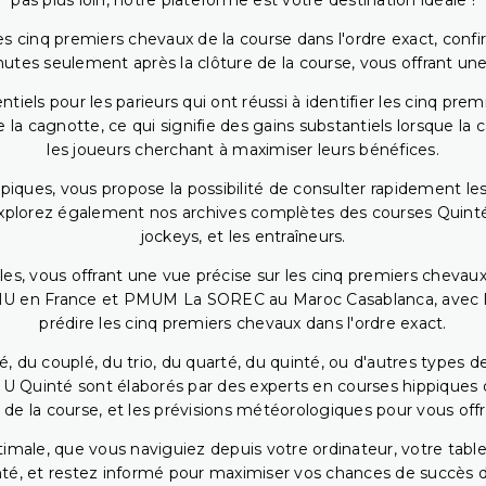
pas plus loin, notre plateforme est votre destination idéale !
 cinq premiers chevaux de la course dans l'ordre exact, confirm
utes seulement après la clôture de la course, vous offrant une
iels pour les parieurs qui ont réussi à identifier les cinq pre
 la cagnotte, ce qui signifie des gains substantiels lorsque la
les joueurs cherchant à maximiser leurs bénéfices.
piques, vous propose la possibilité de consulter rapidement les
. Explorez également nos archives complètes des courses Quinté
jockeys, et les entraîneurs.
bles, vous offrant une vue précise sur les cinq premiers chevaux
PMU en France et PMUM La SOREC au Maroc Casablanca, avec les 
prédire les cinq premiers chevaux dans l'ordre exact.
, du couplé, du trio, du quarté, du quinté, ou d'autres types d
U Quinté sont élaborés par des experts en courses hippiques qu
 de la course, et les prévisions météorologiques pour vous offrir
ptimale, que vous naviguiez depuis votre ordinateur, votre t
té, et restez informé pour maximiser vos chances de succès dan