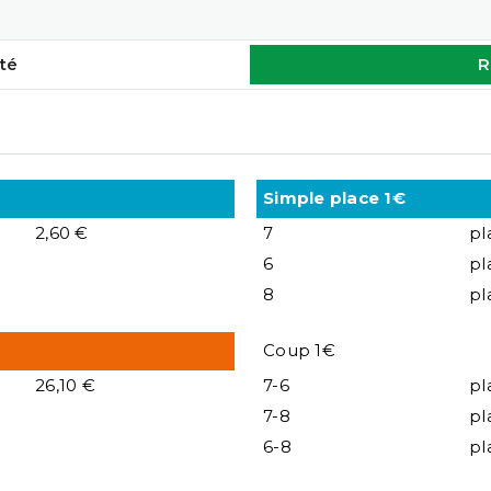
té
R
Simple place 1€
2,60 €
7
pl
6
pl
8
pl
Coup 1€
26,10 €
7-6
pl
7-8
pl
6-8
pl