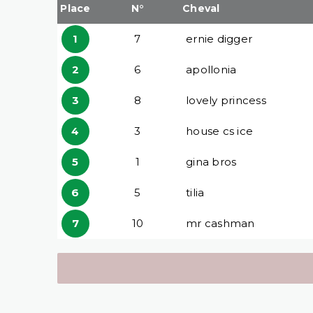
Place
N°
Cheval
1
7
ernie digger
2
6
apollonia
3
8
lovely princess
4
3
house cs ice
5
1
gina bros
6
5
tilia
7
10
mr cashman