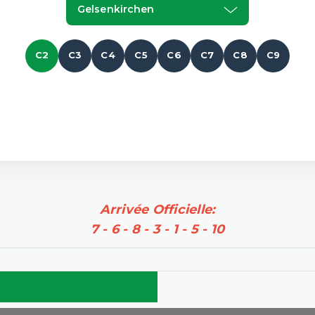
Gelsenkirchen
C2
C3
C4
C5
C6
C7
C8
C9
Arrivée Officielle:
7 - 6 - 8 - 3 - 1 - 5 - 10