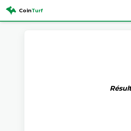
Coin
Turf
Résult