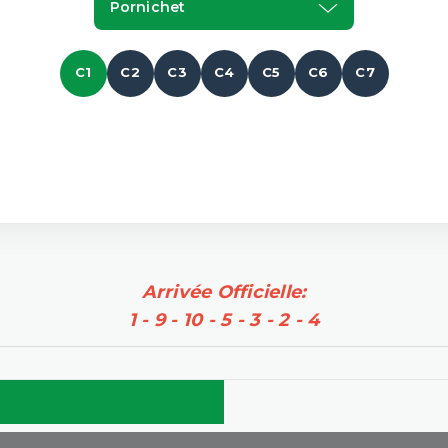
Pornichet
C1
C2
C3
C4
C5
C6
C7
Arrivée Officielle:
1 - 9 - 10 - 5 - 3 - 2 - 4