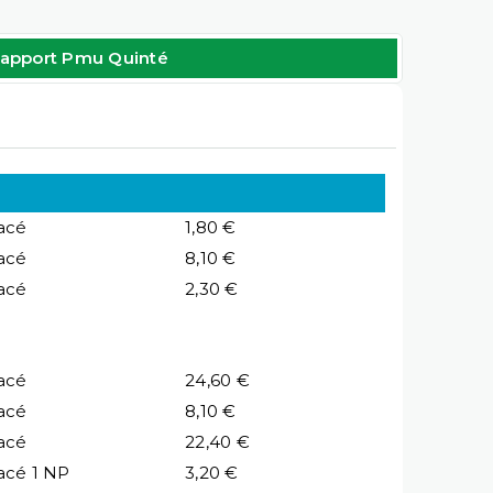
apport Pmu Quinté
acé
1,80 €
acé
8,10 €
acé
2,30 €
acé
24,60 €
acé
8,10 €
acé
22,40 €
acé 1 NP
3,20 €