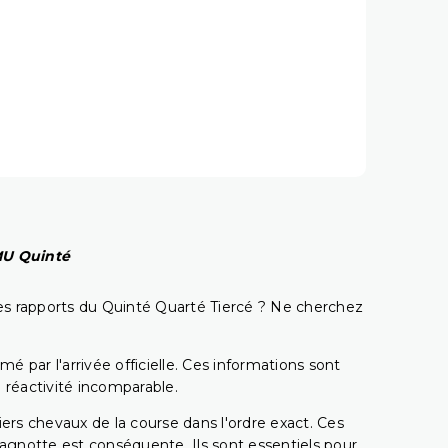
PMU Quinté
t les rapports du Quinté Quarté Tiercé ? Ne cherchez
é par l'arrivée officielle. Ces informations sont
 réactivité incomparable.
miers chevaux de la course dans l'ordre exact. Ces
 cagnotte est conséquente. Ils sont essentiels pour