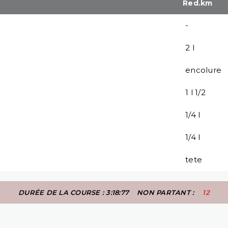
Red.km
-
2 l
encolure
1 l 1/2
1/4 l
1/4 l
tete
DURÉE DE LA COURSE : 3:18:77
NON PARTANT :
12