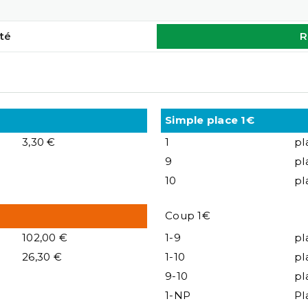
té
R
Simple place 1€
3,30 €
1
pl
9
pl
10
pl
Coup 1€
102,00 €
1-9
pl
26,30 €
1-10
pl
9-10
pl
1-NP
Pl