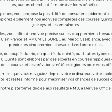
les joueurs cherchant à maximiser leurs bénéfices.
piques, vous propose la possibilité de consulter rapidement les
. Explorez également nos archives complètes des courses Quinté
jockeys, et les entraîneurs.
bles, vous offrant une vue précise sur les cinq premiers chevaux
PMU en France et PMUM La SOREC au Maroc Casablanca, avec les 
prédire les cinq premiers chevaux dans l'ordre exact.
, du couplé, du trio, du quarté, du quinté, ou d'autres types d
U Quinté sont élaborés par des experts en courses hippiques qu
 de la course, et les prévisions météorologiques pour vous offrir
ptimale, que vous naviguiez depuis votre ordinateur, votre t
té, et restez informé pour maximiser vos chances de succès dan
notre plateforme dédiée aux résultats PMU, à l'Arrivée Officiell