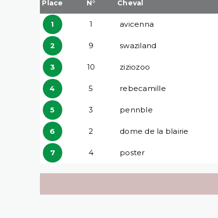
Place
N°
Cheval
1
1
avicenna
2
9
swaziland
3
10
ziziozoo
4
5
rebecamille
5
3
pennble
6
2
dome de la blairie
7
4
poster