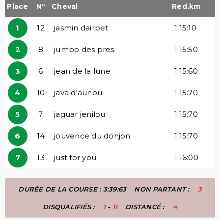
Place
N°
Cheval
Red.km
1
12
jasmin dairpet
1:15:10
2
8
jumbo des pres
1:15:50
3
6
jean de la lune
1:15:60
4
10
java d'aunou
1:15:70
5
7
jaguar jenilou
1:15:70
6
14
jouvence du donjon
1:15:70
7
13
just for you
1:16:00
DURÉE DE LA COURSE : 3:39:63
NON PARTANT :
3
DISQUALIFIÉS :
1
-
11
DISTANCÉ :
4