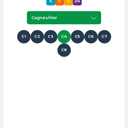
S
C
T
2/4
Cagnes/mer
C1
C2
C3
C4
C5
C6
C7
C8