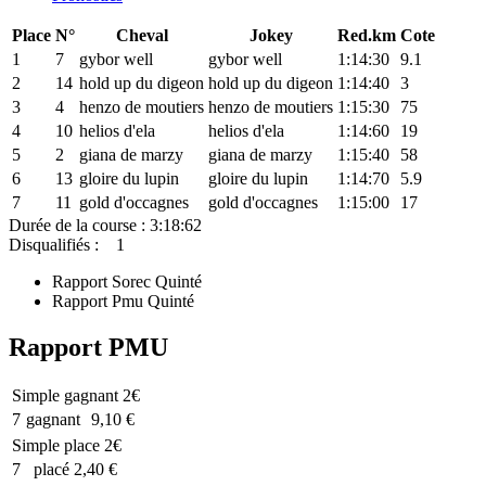
Place
N°
Cheval
Jokey
Red.km
Cote
1
7
gybor well
gybor well
1:14:30
9.1
2
14
hold up du digeon
hold up du digeon
1:14:40
3
3
4
henzo de moutiers
henzo de moutiers
1:15:30
75
4
10
helios d'ela
helios d'ela
1:14:60
19
5
2
giana de marzy
giana de marzy
1:15:40
58
6
13
gloire du lupin
gloire du lupin
1:14:70
5.9
7
11
gold d'occagnes
gold d'occagnes
1:15:00
17
Durée de la course : 3:18:62
Disqualifiés :
1
Rapport Sorec Quinté
Rapport Pmu Quinté
Rapport PMU
Simple gagnant 2€
7
gagnant
9,10 €
Simple place 2€
7
placé
2,40 €