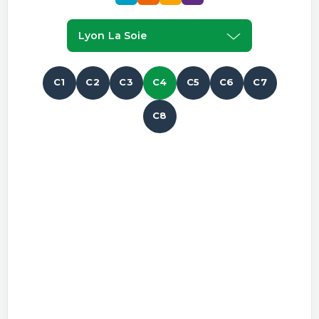
Lyon La Soie
C1
C2
C3
C4
C5
C6
C7
C8