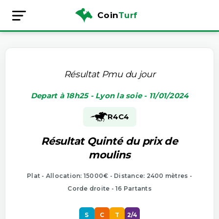
Coin
Turf
Résultat Pmu du jour
Depart à 18h25 - Lyon la soie - 11/01/2024
R4
C4
Résultat Quinté du prix de
moulins
Plat - Allocation: 15000€ - Distance: 2400 mètres -
Corde droite - 16 Partants
S
C
T
2/4