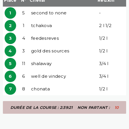
Place
N°
Cheval
Red.km
1
5
second to none
-
2
1
tchakova
2 l 1/2
3
4
feedesreves
1/2 l
4
3
gold des sources
1/2 l
5
11
shalaway
3/4 l
6
6
well de vindecy
3/4 l
7
8
chonata
1/2 l
DURÉE DE LA COURSE : 2:39:21
NON PARTANT :
10