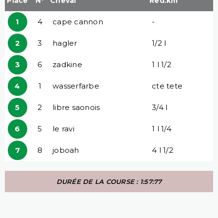
Place
N°
Cheval
Red.km
1
4
cape cannon
-
2
3
hagler
1/2 l
3
6
zadkine
1 l 1/2
4
1
wasserfarbe
cte tete
5
2
libre saonois
3/4 l
6
5
le ravi
1 l 1/4
7
8
joboah
4 l 1/2
DURÉE DE LA COURSE : 1:57:77