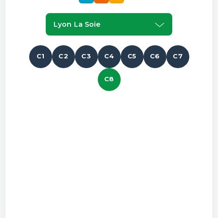
Lyon La Soie
C1
C2
C3
C4
C5
C6
C7
C8