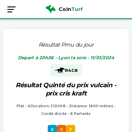
Coin
Turf
Résultat Pmu du jour
Depart à 20h36 - Lyon la soie - 11/01/2024
R4
C8
Résultat Quinté du prix vulcain -
prix cris kraft
Plat - Allocation: 21000€ - Distance: 1800 mètres -
Corde droite - 8 Partants
S
C
T
S