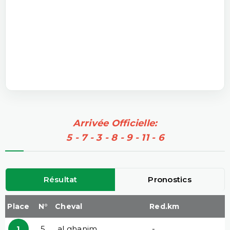
Arrivée Officielle:
5 - 7 - 3 - 8 - 9 - 11 - 6
Résultat
Pronostics
Place
N°
Cheval
Red.km
1
5
al ghanim
-