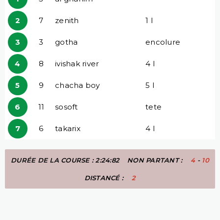
2
7
zenith
1 l
3
3
gotha
encolure
4
8
ivishak river
4 l
5
9
chacha boy
5 l
6
11
sosoft
tete
7
6
takarix
4 l
DURÉE DE LA COURSE : 2:24:82
NON PARTANT :
4
-
10
DISTANCÉ :
2