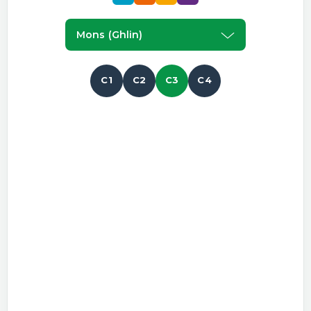
Mons (ghlin)
C1
C2
C3
C4