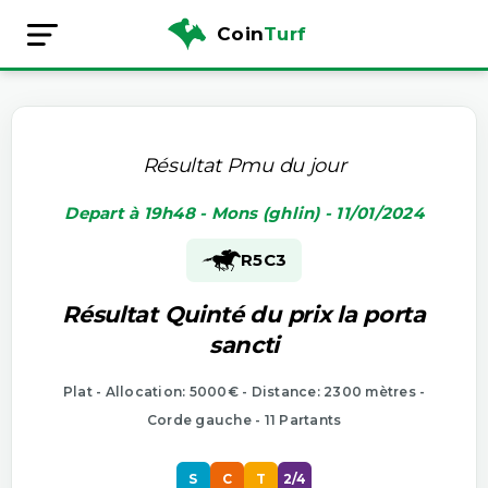
Coin
Turf
Résultat Pmu du jour
Depart à 19h48 - Mons (ghlin) - 11/01/2024
R5
C3
Résultat Quinté du prix la porta
sancti
Plat - Allocation: 5000€ - Distance: 2300 mètres -
Corde gauche - 11 Partants
S
C
T
2/4