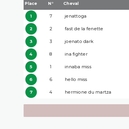
Place
N°
Cheval
1
7
jenattoga
2
2
fast de la fenette
3
3
joenato dark
4
8
ina fighter
5
1
innaba miss
6
6
hello miss
7
4
hermione du martza