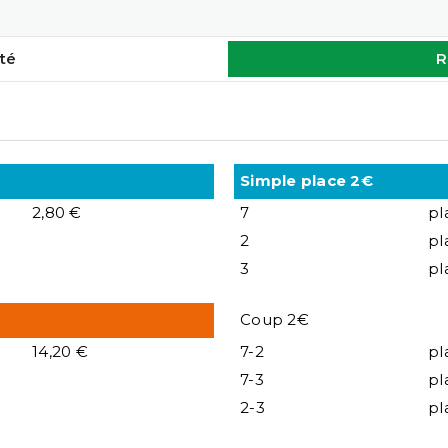
té
R
Simple place 2€
2,80 €
7
pl
2
pl
3
pl
Coup 2€
14,20 €
7-2
pl
7-3
pl
2-3
pl