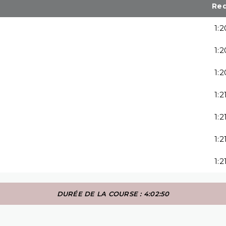
Re
1:2
1:2
1:2
1:2
1:2
1:2
1:2
DURÉE DE LA COURSE : 4:02:50