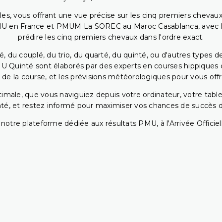
bles, vous offrant une vue précise sur les cinq premiers chevaux
PMU en France et PMUM La SOREC au Maroc Casablanca, avec les 
prédire les cinq premiers chevaux dans l'ordre exact.
, du couplé, du trio, du quarté, du quinté, ou d'autres types d
U Quinté sont élaborés par des experts en courses hippiques qu
 de la course, et les prévisions météorologiques pour vous offrir
ptimale, que vous naviguiez depuis votre ordinateur, votre t
té, et restez informé pour maximiser vos chances de succès dan
notre plateforme dédiée aux résultats PMU, à l'Arrivée Officiell