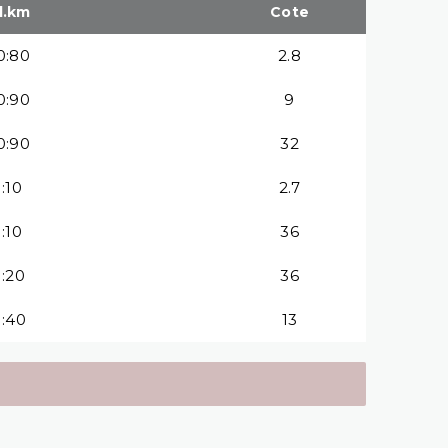
d.km
Cote
0:80
2.8
0:90
9
0:90
32
1:10
2.7
1:10
36
1:20
36
1:40
13