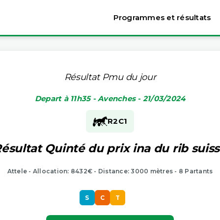
Programmes et résultats
Résultat Pmu du jour
Depart à 11h35 - Avenches - 21/03/2024
R2
C1
ésultat Quinté du prix ina du rib suis
Attele - Allocation: 8432€ - Distance: 3000 mètres - 8 Partants
S
C
T
S