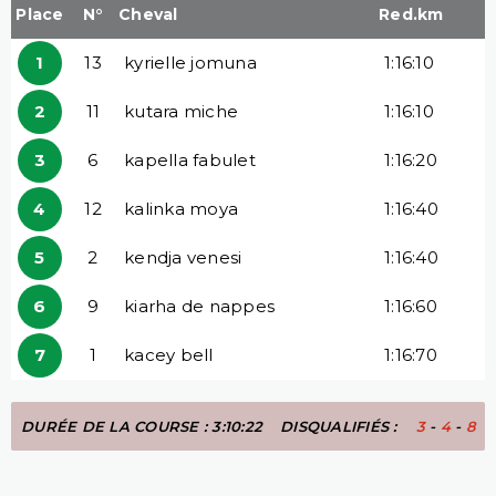
Place
N°
Cheval
Red.km
1
13
kyrielle jomuna
1:16:10
2
11
kutara miche
1:16:10
3
6
kapella fabulet
1:16:20
4
12
kalinka moya
1:16:40
5
2
kendja venesi
1:16:40
6
9
kiarha de nappes
1:16:60
7
1
kacey bell
1:16:70
DURÉE DE LA COURSE : 3:10:22
DISQUALIFIÉS :
3
-
4
-
8