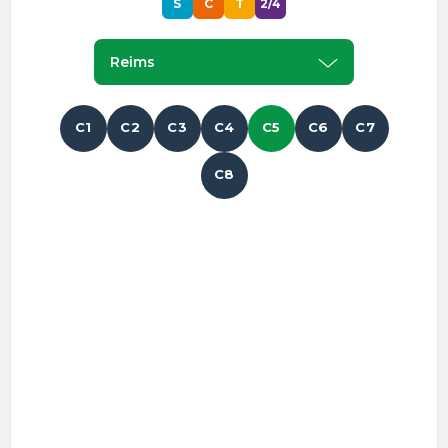
S
C
T
2/4
Reims
C1
C2
C3
C4
C5
C6
C7
C8