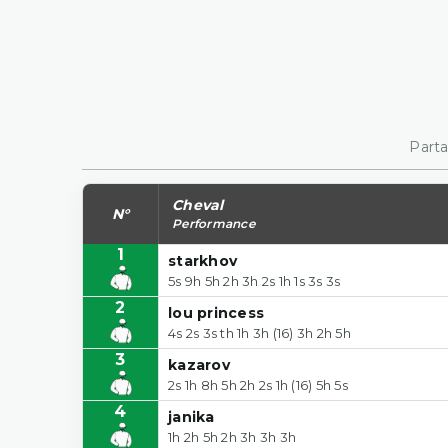
Parta
Cheval
N°
Performance
1
starkhov
5s 9h 5h 2h 3h 2s 1h 1s 3s 3s
2
lou princess
4s 2s 3s th 1h 3h (16) 3h 2h 5h
3
kazarov
2s 1h 8h 5h 2h 2s 1h (16) 5h 5s
4
janika
1h 2h 5h 2h 3h 3h 3h