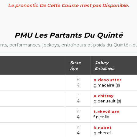
Le pronostic De Cette Course n'est pas Disponible.
PMU Les Partants Du Quinté
nts, performances, jockeys, entraîneurs et poids du Quinté+ du
Sexe
Jokey
Âge
Entraîneur
h
n.desoutter
4
g.macaire (s)
f
a.chitray
4
g.denuault (s)
h
t.chevillard
4
f.nicolle
h
k.nabet
4
g.cherel