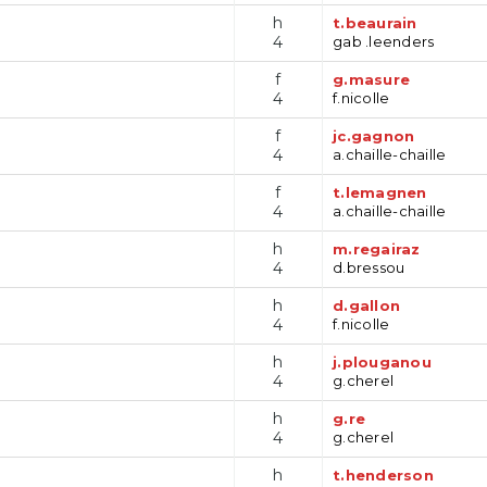
h
t.beaurain
4
gab .leenders
f
g.masure
4
f.nicolle
f
jc.gagnon
4
a.chaille-chaille
f
t.lemagnen
4
a.chaille-chaille
h
m.regairaz
4
d.bressou
h
d.gallon
4
f.nicolle
h
j.plouganou
4
g.cherel
h
g.re
4
g.cherel
h
t.henderson