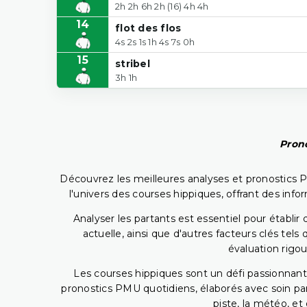
2h 2h 6h 2h (16) 4h 4h
14
flot des flos
4s 2s 1s 1h 4s 7s 0h
15
stribel
3h 1h
Prono
Découvrez les meilleures analyses et pronostics 
l'univers des courses hippiques, offrant des info
Analyser les partants est essentiel pour établ
actuelle, ainsi que d'autres facteurs clés te
évaluation rigou
Les courses hippiques sont un défi passionnant,
pronostics PMU quotidiens, élaborés avec soin pa
piste, la météo, et