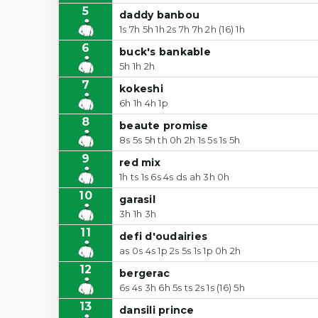
5
daddy banbou
1s 7h 5h 1h 2s 7h 7h 2h (16) 1h
6
buck's bankable
5h 1h 2h
7
kokeshi
6h 1h 4h 1p
8
beaute promise
8s 5s 5h th 0h 2h 1s 5s 1s 5h
9
red mix
1h ts 1s 6s 4s ds ah 3h 0h
10
garasil
3h 1h 3h
11
defi d'oudairies
as 0s 4s 1p 2s 5s 1s 1p 0h 2h
12
bergerac
6s 4s 3h 6h 5s ts 2s 1s (16) 5h
13
dansili prince