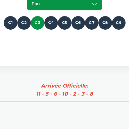
Pau
C1
C2
C3
C4
C5
C6
C7
C8
C9
Arrivée Officielle:
11 - 5 - 6 - 10 - 2 - 3 - 8