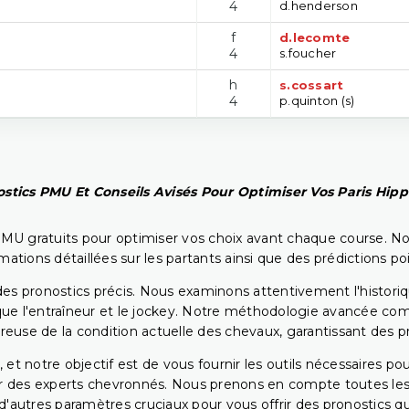
4
d.henderson
f
d.lecomte
4
s.foucher
h
s.cossart
4
p.quinton (s)
stics PMU Et Conseils Avisés Pour Optimiser Vos Paris Hip
PMU gratuits pour optimiser vos choix avant chaque course. No
rmations détaillées sur les partants ainsi que des prédictions 
ir des pronostics précis. Nous examinons attentivement l'histo
ls que l'entraîneur et le jockey. Notre méthodologie avancée 
reuse de la condition actuelle des chevaux, garantissant des pr
 et notre objectif est de vous fournir les outils nécessaires 
r des experts chevronnés. Nous prenons en compte toutes les v
 d'autres paramètres cruciaux pour vous offrir des pronostics qui