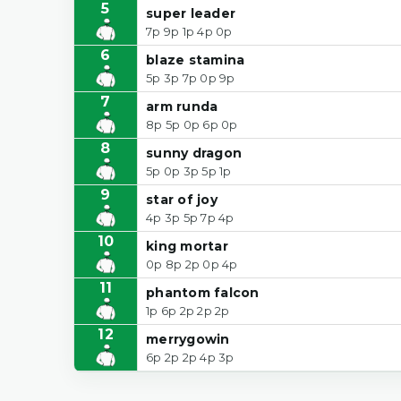
5
super leader
7p 9p 1p 4p 0p
6
blaze stamina
5p 3p 7p 0p 9p
7
arm runda
8p 5p 0p 6p 0p
8
sunny dragon
5p 0p 3p 5p 1p
9
star of joy
4p 3p 5p 7p 4p
10
king mortar
0p 8p 2p 0p 4p
11
phantom falcon
1p 6p 2p 2p 2p
12
merrygowin
6p 2p 2p 4p 3p