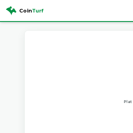
Coin
Turf
Plat