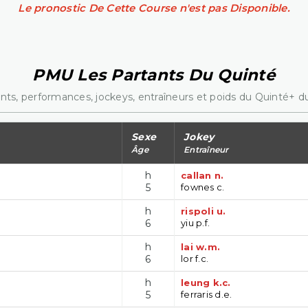
Le pronostic De Cette Course n'est pas Disponible.
PMU Les Partants Du Quinté
nts, performances, jockeys, entraîneurs et poids du Quinté+ du
Sexe
Jokey
Âge
Entraîneur
h
callan n.
5
fownes c.
h
rispoli u.
6
yiu p.f.
h
lai w.m.
6
lor f.c.
h
leung k.c.
5
ferraris d.e.