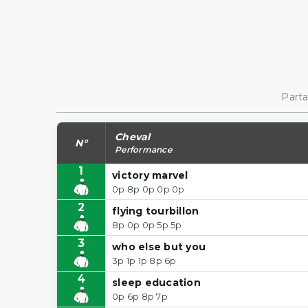
Parta
Cheval
N°
Performance
1
victory marvel
0p 8p 0p 0p 0p
2
flying tourbillon
8p 0p 0p 5p 5p
3
who else but you
3p 1p 1p 8p 6p
4
sleep education
0p 6p 8p 7p