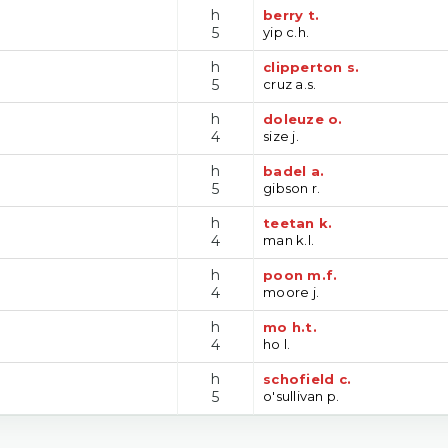
h
berry t.
5
yip c.h.
h
clipperton s.
5
cruz a.s.
h
doleuze o.
4
size j.
h
badel a.
5
gibson r.
h
teetan k.
4
man k.l.
h
poon m.f.
4
moore j.
h
mo h.t.
4
ho l.
h
schofield c.
5
o'sullivan p.