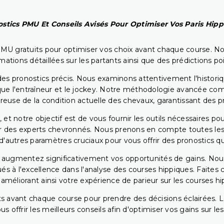
stics PMU Et Conseils Avisés Pour Optimiser Vos Paris Hip
PMU gratuits pour optimiser vos choix avant chaque course. No
rmations détaillées sur les partants ainsi que des prédictions 
ir des pronostics précis. Nous examinons attentivement l'histo
ls que l'entraîneur et le jockey. Notre méthodologie avancée 
reuse de la condition actuelle des chevaux, garantissant des pr
 et notre objectif est de vous fournir les outils nécessaires 
r des experts chevronnés. Nous prenons en compte toutes les v
 d'autres paramètres cruciaux pour vous offrir des pronostics qui
s augmentez significativement vos opportunités de gains. Nou
s à l'excellence dans l'analyse des courses hippiques. Faites 
 améliorant ainsi votre expérience de parieur sur les courses hi
 avant chaque course pour prendre des décisions éclairées. La 
 offrir les meilleurs conseils afin d'optimiser vos gains sur le