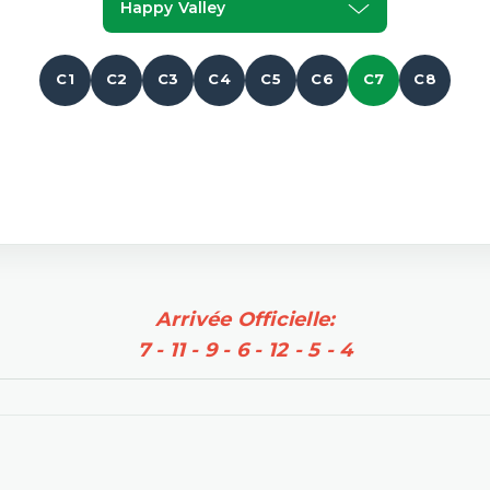
Happy Valley
C1
C2
C3
C4
C5
C6
C7
C8
Arrivée Officielle:
7 - 11 - 9 - 6 - 12 - 5 - 4