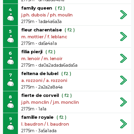
family queen
( f2 )
4
j.ph. dubois / ph. moulin
2175m - 1ada4a6a3a
fleur charentaise
( f2 )
5
m. mottier / f. leblanc
2175m - da5a4a1a
filia pierji
( f2 )
6
m. lenoir / m. lenoir
2175m - da0a2adada6ada5a
feltena de lubel
( f2 )
7
a. rozzoni / a. rozzoni
2175m - 2a2a2a8a4a
fierte de corveil
( f2 )
8
j.ph. monclin / j.m. monclin
2175m - 1a1a
famille royale
( f2 )
9
l. baudron / l. baudron
2175m - 3a5a1ada