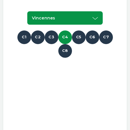
Vincennes
C1
C2
C3
C4
C5
C6
C7
C8