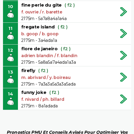
fine perle du gite
( f2 )
10
f. ouvrie / r. barette
2175m - 5a7a8a4a1a4a
fregate island
( f2 )
11
b. goop / b. goop
2175m - 3a4ada1a
flore de janeiro
( f2 )
12
adrien blandin / f. blandin
2175m - 5a8a5a7a4ada1a3a
firefly
( f2 )
13
m. abrivard / y. boireau
2175m - 7a3a3a5a3a3a5ada
funny joke
( f2 )
14
f. nivard / ph. billard
2175m - 8a1adada
Pronostics PMU Et Conseils Avisés Pour Optimiser Vos