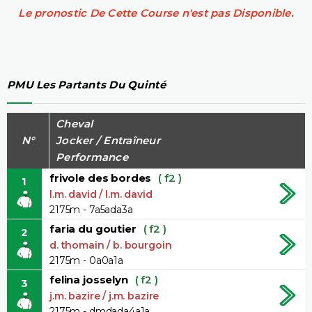
Le pronostic De Cette Course n'est pas Disponible.
PMU Les Partants Du Quinté
Cheval
N°
Jocker / Entraîneur
Performance
frivole des bordes
( f2 )
1
l.m. david / l.m. david
2175m - 7a5ada3a
faria du goutier
( f2 )
2
d. thomain / b. bourgoin
2175m - 0a0a1a
felina josselyn
( f2 )
3
j.m. bazire / j.m. bazire
2175m - dmdada4a1a