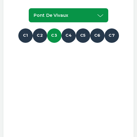
Pont De Vivaux
C1
C2
C3
C4
C5
C6
C7