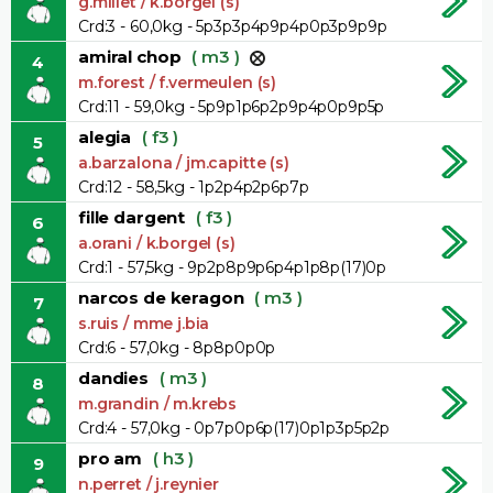
g.millet / k.borgel (s)
Crd:3 - 60,0kg - 5p3p3p4p9p4p0p3p9p9p
amiral chop
( m3 )
4
m.forest / f.vermeulen (s)
Crd:11 - 59,0kg - 5p9p1p6p2p9p4p0p9p5p
alegia
( f3 )
5
a.barzalona / jm.capitte (s)
Crd:12 - 58,5kg - 1p2p4p2p6p7p
fille dargent
( f3 )
6
a.orani / k.borgel (s)
Crd:1 - 57,5kg - 9p2p8p9p6p4p1p8p(17)0p
narcos de keragon
( m3 )
7
s.ruis / mme j.bia
Crd:6 - 57,0kg - 8p8p0p0p
dandies
( m3 )
8
m.grandin / m.krebs
Crd:4 - 57,0kg - 0p7p0p6p(17)0p1p3p5p2p
pro am
( h3 )
9
n.perret / j.reynier