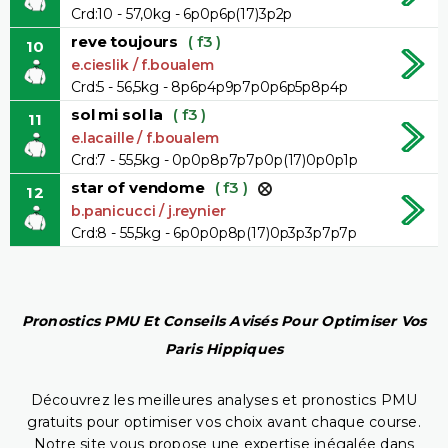
Crd:10 - 57,0kg - 6p0p6p(17)3p2p
reve toujours
( f3 )
10
e.cieslik / f.boualem
Crd:5 - 56,5kg - 8p6p4p9p7p0p6p5p8p4p
sol mi sol la
( f3 )
11
e.lacaille / f.boualem
Crd:7 - 55,5kg - 0p0p8p7p7p0p(17)0p0p1p
star of vendome
( f3 )
12
b.panicucci / j.reynier
Crd:8 - 55,5kg - 6p0p0p8p(17)0p3p3p7p7p
Pronostics PMU Et Conseils Avisés Pour Optimiser Vos
Paris Hippiques
Découvrez les meilleures analyses et pronostics PMU
gratuits pour optimiser vos choix avant chaque course.
Notre site vous propose une expertise inégalée dans