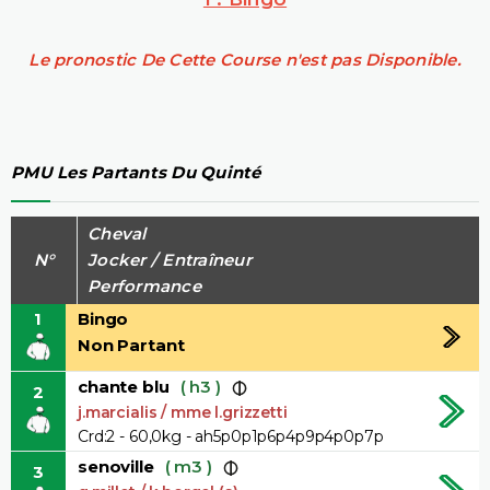
Le pronostic De Cette Course n'est pas Disponible.
PMU Les Partants Du Quinté
Cheval
N°
Jocker / Entraîneur
Performance
1
Bingo
Non Partant
chante blu
( h3 )
2
j.marcialis / mme l.grizzetti
Crd:2 - 60,0kg - ah5p0p1p6p4p9p4p0p7p
senoville
( m3 )
3