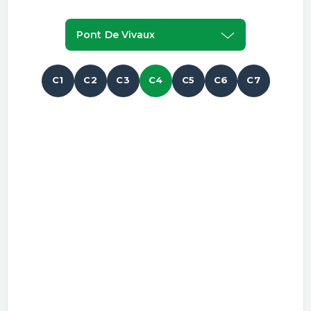
Pont De Vivaux
C1
C2
C3
C4
C5
C6
C7