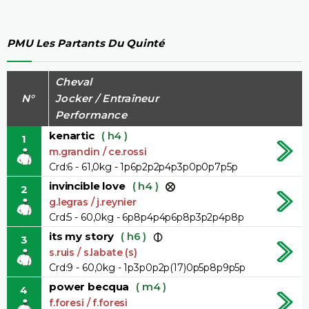
PMU Les Partants Du Quinté
Cheval
N°
Jocker / Entraîneur
Performance
kenartic
( h4 )
1
m.grandin / ce.rossi
Crd:6 - 61,0kg - 1p6p2p2p4p3p0p0p7p5p
invincible love
( h4 )
2
g.legras / j.reynier
Crd:5 - 60,0kg - 6p8p4p4p6p8p3p2p4p8p
its my story
( h6 )
3
s.ruis / s.labate (s)
Crd:9 - 60,0kg - 1p3p0p2p(17)0p5p8p9p5p
power becqua
( m4 )
4
f.foresi / f.foresi