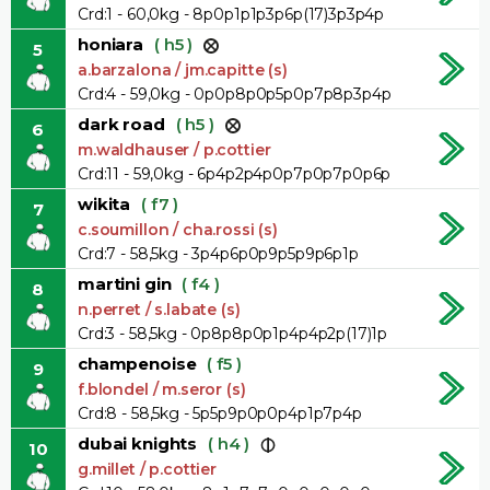
Crd:1 - 60,0kg - 8p0p1p1p3p6p(17)3p3p4p
honiara
( h5 )
5
a.barzalona / jm.capitte (s)
Crd:4 - 59,0kg - 0p0p8p0p5p0p7p8p3p4p
dark road
( h5 )
6
m.waldhauser / p.cottier
Crd:11 - 59,0kg - 6p4p2p4p0p7p0p7p0p6p
wikita
( f7 )
7
c.soumillon / cha.rossi (s)
Crd:7 - 58,5kg - 3p4p6p0p9p5p9p6p1p
martini gin
( f4 )
8
n.perret / s.labate (s)
Crd:3 - 58,5kg - 0p8p8p0p1p4p4p2p(17)1p
champenoise
( f5 )
9
f.blondel / m.seror (s)
Crd:8 - 58,5kg - 5p5p9p0p0p4p1p7p4p
dubai knights
( h4 )
10
g.millet / p.cottier