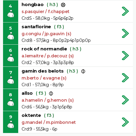
hongbao
( h3 )
4
s.pasquier / f.chappet
Crd:5 - 58,0kg - 5p6p6p2p
santaflorine
( f3 )
5
g.congiu / jp.gauvin (s)
Crd:8 - 57,5kg - 8p0p2p4p1p0p0p
rock of normandie
( h3 )
6
a.lemaitre / p.decouz (s)
Crd:2 - 57,0kg - 3p3p3p8p
gamin des belots
( h3 )
7
m.berto / e.vagne (s)
Crd:1 - 57,0kg - 8p9p
allso
( f3 )
8
a.hamelin / g.hernon (s)
Crd:6 - 56,5kg - 3p1p5p8p
oktente
( f3 )
9
g.mandel / m.pimbonnet
Crd:9 - 55,5kg - 6p