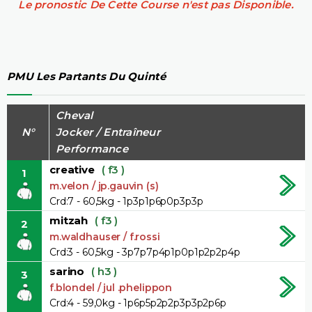
Le pronostic De Cette Course n'est pas Disponible.
PMU Les Partants Du Quinté
Cheval
N°
Jocker / Entraîneur
Performance
creative
( f3 )
1
m.velon / jp.gauvin (s)
Crd:7 - 60,5kg - 1p3p1p6p0p3p3p
mitzah
( f3 )
2
m.waldhauser / f.rossi
Crd:3 - 60,5kg - 3p7p7p4p1p0p1p2p2p4p
sarino
( h3 )
3
f.blondel / jul .phelippon
Crd:4 - 59,0kg - 1p6p5p2p2p3p3p2p6p