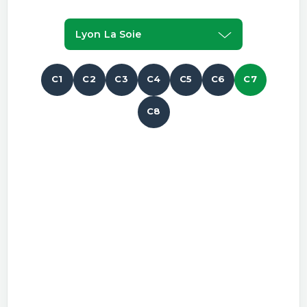
Lyon La Soie
C1
C2
C3
C4
C5
C6
C7
C8