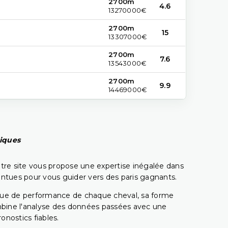
2700m
4.6
13270000€
2700m
15
13307000€
2700m
7.6
13543000€
2700m
9.9
14469000€
piques
tre site vous propose une expertise inégalée dans
pointues pour vous guider vers des paris gagnants.
rique de performance de chaque cheval, sa forme
combine l'analyse des données passées avec une
onostics fiables.