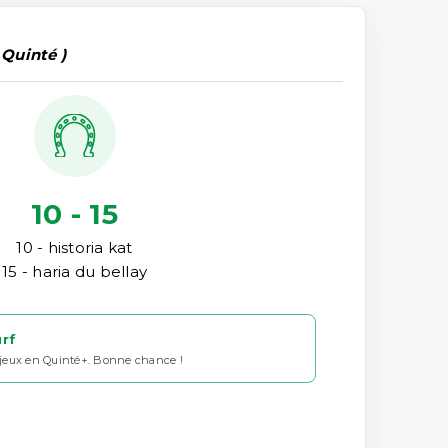
 Quinté )
10 - 15
10 - historia kat
15 - haria du bellay
urf
 jeux en Quinté+. Bonne chance !