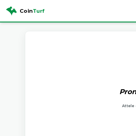
Coin
Turf
Pron
Attele