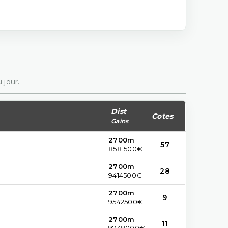
 jour.
Dist
Cotes
Gains
2700m
57
8581500€
2700m
28
9414500€
2700m
9
9542500€
2700m
11
9738000€