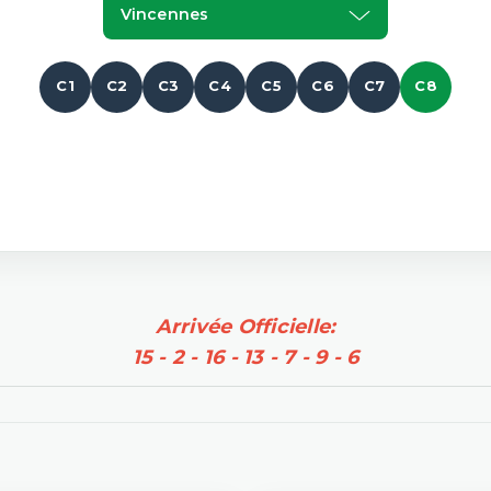
Vincennes
C1
C2
C3
C4
C5
C6
C7
C8
Arrivée Officielle:
15 - 2 - 16 - 13 - 7 - 9 - 6