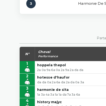
3
Harmonie De S
Parta
Cheval
N°
Performance
1
hoppela thepol
2a 0a 9a 6a 0a 2a 9a 2a da da
2
hotesse d'haufor
da da 0a 2a 6a da 2a da 0a 3a
3
harmonie de sita
1a 3a 4a 3a 1a 1a da 7a 3a 6a
4
history majyc