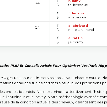
f
r. lamy
D4
6
th. levesque
f
f. lecanu
6
v. lebarque
f
a. abrivard
D4
6
mme s. raimond
f
e. raffin
6
j.s. cormy
stics PMU Et Conseils Avisés Pour Optimiser Vos Paris Hip
PMU gratuits pour optimiser vos choix avant chaque course. No
rmations détaillées sur les partants ainsi que des prédictions 
ir des pronostics précis. Nous examinons attentivement l'histo
ls que l'entraîneur et le jockey. Notre méthodologie avancée 
reuse de la condition actuelle des chevaux, garantissant des pr