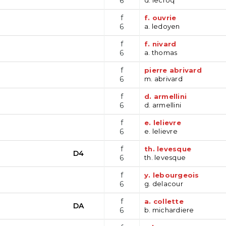
6
f
f. ouvrie
6
a. ledoyen
f
f. nivard
6
a. thomas
f
pierre abrivard
6
m. abrivard
f
d. armellini
6
d. armellini
f
e. lelievre
6
e. lelievre
f
th. levesque
D4
6
th. levesque
f
y. lebourgeois
6
g. delacour
f
a. collette
DA
6
b. michardiere