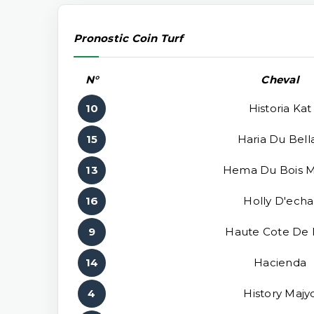
Pronostic Coin Turf
N°
Cheval
10
Historia Kat
15
Haria Du Bell
13
Hema Du Bois M
16
Holly D'echa
9
Haute Cote De 
14
Hacienda
4
History Majy