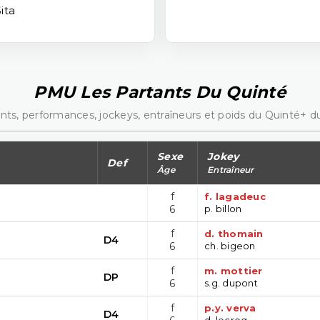
ita
PMU Les Partants Du Quinté
nts, performances, jockeys, entraîneurs et poids du Quinté+ du
Sexe
Jokey
Def
Âge
Entraîneur
f
f. lagadeuc
6
p. billon
f
d. thomain
D4
6
ch. bigeon
f
m. mottier
DP
6
s.g. dupont
f
p.y. verva
D4
d. lecroq