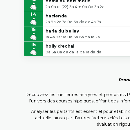
hema du bois morin
2a 0a ra (22) 3a 4m 0a 8a 3a 2a
14
hacienda
2a 9a 2a 7a 0a 6a da da 4a 7a
15
haria du bellay
1a 4a 9a 9a 8a 6a 6a da 1a 2a
16
holly d'echal
0a 5a 0a da da 1a da 1a da da
Prono
Découvrez les meilleures analyses et pronostics 
l'univers des courses hippiques, offrant des info
Analyser les partants est essentiel pour établ
actuelle, ainsi que d'autres facteurs clés te
évaluation rigou