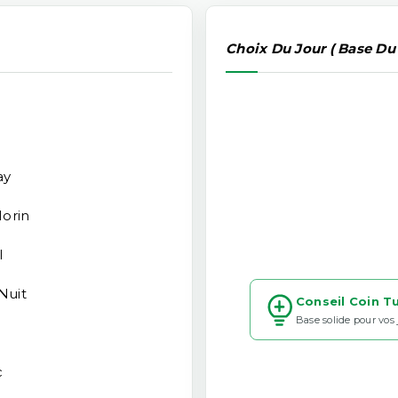
Choix Du Jour ( Base Du
ay
orin
l
Nuit
Conseil Coin T
Base solide pour vos
c