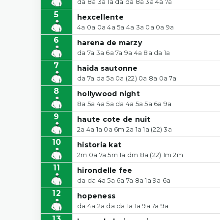
da 8a 3a 1a da da 8a 3a 4a 7a
5
hexcellente
4a 0a 0a 4a 5a 4a 3a 0a 0a 9a
6
harena de marzy
da 7a 3a 6a 7a 9a 4a 8a da 1a
7
haida sautonne
da 7a da 5a 0a (22) 0a 8a 0a 7a
8
hollywood night
8a 5a 4a 5a da 4a 5a 5a 6a 9a
9
haute cote de nuit
2a 4a 1a 0a 6m 2a 1a 1a (22) 3a
10
historia kat
2m 0a 7a 5m 1a dm 8a (22) 1m 2m
11
hirondelle fee
da da 4a 5a 6a 7a 8a 1a 9a 6a
12
hopeness
da 4a 2a da da 1a 1a 9a 7a 9a
13