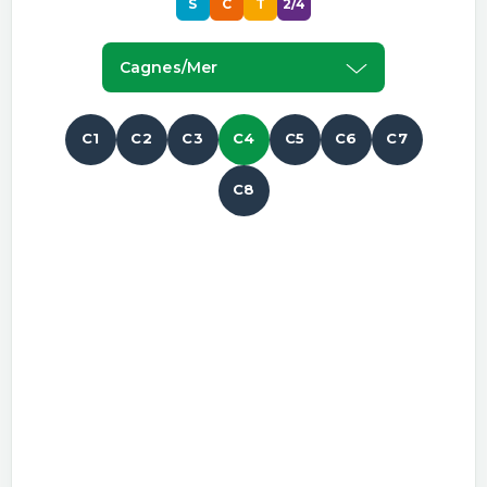
S
C
T
2/4
Cagnes/mer
C1
C2
C3
C4
C5
C6
C7
C8