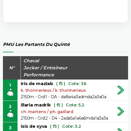
PMU Les Partants Du Quinté
Cheval
N°
Jocker / Entraîneur
Performance
iris de mazlab
( f5 )
Cote: 36
1
k. thonnerieux / k. thonnerieux
2150m - Crd:1 - DA - da8a4a3admda2a3a0a
illaria madrik
( f5 )
Cote: 5.2
2
ch. martens / ph. gaillard
2150m - Crd:2 - D4 - 2ada5a1a6a6mda1a3a3a
isis de syva
( f5 )
Cote: 3.2
3