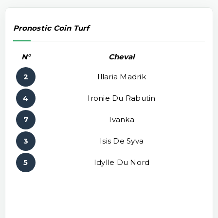
Pronostic Coin Turf
N°
Cheval
2
Illaria Madrik
4
Ironie Du Rabutin
7
Ivanka
3
Isis De Syva
5
Idylle Du Nord