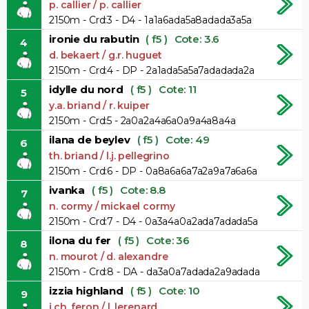
p. callier / p. callier
2150m - Crd:3 - D4 - 1a1a6ada5a8adada3a5a
ironie du rabutin
( f5 )
Cote: 3.6
4
d. bekaert / g.r. huguet
2150m - Crd:4 - DP - 2a1ada5a5a7adadada2a
idylle du nord
( f5 )
Cote: 11
5
y.a. briand / r. kuiper
2150m - Crd:5 - 2a0a2a4a6a0a9a4a8a4a
ilana de beylev
( f5 )
Cote: 49
6
th. briand / l.j. pellegrino
2150m - Crd:6 - DP - 0a8a6a6a7a2a9a7a6a6a
ivanka
( f5 )
Cote: 8.8
7
n. cormy / mickael cormy
2150m - Crd:7 - D4 - 0a3a4a0a2ada7adada5a
ilona du fer
( f5 )
Cote: 36
8
n. mourot / d. alexandre
2150m - Crd:8 - DA - da3a0a7adada2a9adada
izzia highland
( f5 )
Cote: 10
9
j.ch. feron / l. lerenard