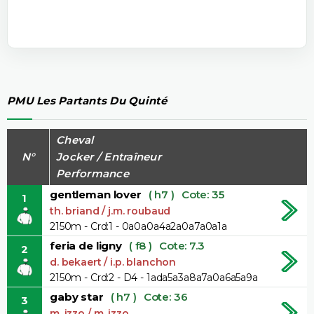
PMU Les Partants Du Quinté
Cheval
N°
Jocker / Entraîneur
Performance
gentleman lover
( h7 )
Cote: 35
1
th. briand / j.m. roubaud
2150m - Crd:1 - 0a0a0a4a2a0a7a0a1a
feria de ligny
( f8 )
Cote: 7.3
2
d. bekaert / i.p. blanchon
2150m - Crd:2 - D4 - 1ada5a3a8a7a0a6a5a9a
gaby star
( h7 )
Cote: 36
3
m. izzo / m. izzo