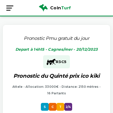
Coin
Turf
Pronostic Pmu gratuit du jour
Depart à 14h15 - Cagnes/mer - 20/12/2023
R3
C5
Pronostic du Quinté prix ico kiki
Attele - Allocation: 33000€ - Distance: 2150 mètres -
16 Partants
S
C
T
2/4