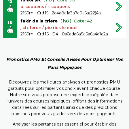
15
b. coppens / r. coppens
2150m - Crd:15 - 2a4a8a1a3a7a0a6a(22)4a
fakir de la criere
( h8 )
Cote: 42
16
j.ch. feron / pierrick le moel
2150m - Crd:16 - D4 - 0a6ada6a9a6a6a4a1a2a
Pronostics PMU Et Conseils Avisés Pour Optimiser Vos
Paris Hippiques
Découvrez les meilleures analyses et pronostics PMU
gratuits pour optimiser vos choix avant chaque course.
Notre site vous propose une expertise inégalée dans
l'univers des courses hippiques, offrant des informations
détaillées sur les partants ainsi que des prédictions
pointues pour vous guider vers des paris gagnants.
Analyser les partants est essentiel pour établir des