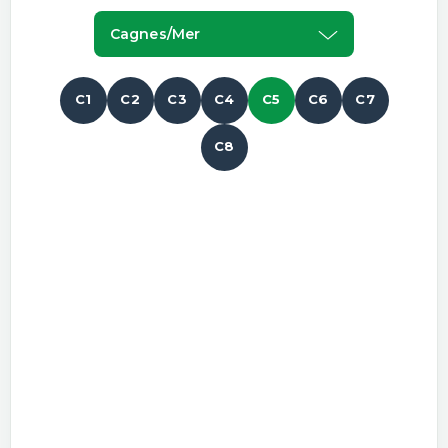
Cagnes/mer
C1
C2
C3
C4
C5
C6
C7
C8