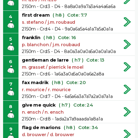
2150m - Crd:3 - D4 - 8a8a0a9a7a3a4a4a6a6a
first dream
( h8 )
Cote: 7.7
4
s. stefano / j.m. roubaud
2150m - Crd:4 - D4 - 9a0a6a5a4a1a7a5a0a1a
franklin
( h8 )
Cote: 16
5
p. blanchon / j.m. roubaud
2150m - Crd:5 - D4 - 8a0a3a0a0a5a0a0a1a0a
gentleman de larre
( h7 )
Cote: 13
6
m. grasset / pierrick le moel
2150m - Crd:6 - 1a6a3a0a5a0a0a6a2a8a
fax madrik
( h8 )
Cote: 20
7
r. mourice / r. mourice
2150m - Crd:7 - D4 - 6a5a6a3a7a7a2a0a7a1a
give me quick
( h7 )
Cote: 24
8
n. ensch / n. ensch
2150m - Crd:8 - 1ada2a7a9aaada1a8a1a
flag de marions
( h8 )
Cote: 34
9
d. brouwer / d. brouwer