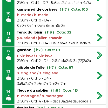
2150m - Crd:9 - DP - 5a3ada2a1ada4a4m4a7a
ganymed de corbery
( h7 )
Cote: 103
10
b. marie / b. marie
2150m - Crd:10 - D4 -
0a0m0a4m0a4a8m5m6a0m
fenix du loisir
( h8 )
Cote: 32
11
y.a. briand / julien chauvin
2150m - Crd:11 - D4 - 0a6a3a4a1a7a0a0ada7a
gardon
( h7 )
Cote: 1.9
12
r. derieux / r. derieux
2150m - Crd:12 - D4 - 2a3a1a1a2a6a3a(22)2a2a
gibole de l'elle
( h7 )
Cote: 87
13
s. cingland / s. cingland
2150m - Crd:13 - D4 -
3a9a7a7m2a6m7m7m2m7m
fleuve du sablier
( h8 )
Cote: 115
14
n. mortagne / n. mortagne
2150m - Crd:14 - DP - dada0a2a4ada5adada1a
funky jet
( h8 )
Cote: 70