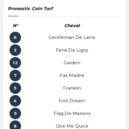
Pronostic Coin Turf
N°
Cheval
6
Gentleman De Larre
2
Feria De Ligny
12
Gardon
7
Fax Madrik
5
Franklin
4
First Dream
9
Flag De Marions
8
Give Me Quick