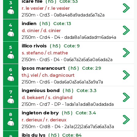
icare file
( h5 )
Cote: 53
3
r. le vexier / r. le vexier
2150m - Crd:3 - 0a8a4a8a9adada5a7a2a
indien
( h5 )
Cote: 13
4
d. cinier / d. cinier
2150m - Crd:4 - D4 - dada8a1a6adadm6ada4a
illico rivois
( h5 )
Cote: 9
5
s. stefano / cl. mathe
2150m - Crd:5 - D4 - 0a6a7a2a5a5a0a6ada2a
ipsos marancourt
( h5 )
Cote: 29
6
th.j. viel / ch. dagnicourt
2150m - Crd:6 - 0ada6a0a3a6a1a3a9a7a
ingenious bond
( h5 )
Cote: 3.3
7
d. bekaert / s. cingland
2150m - Crd:7 - DP - 1ada1a1ada8a0adadada
ingleton de bry
( h5 )
Cote: 3.4
8
r. derieux / r. derieux
2150m - Crd:8 - D4 - 2a1a(22)2a5a7a5a6a3a3a
ibis du lys
( h5 )
Cote: 84
9