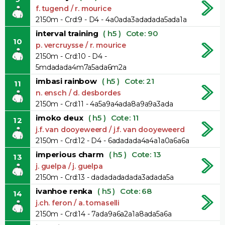
f. tugend / r. mourice
2150m - Crd:9 - D4 - 4a0ada3adadada5ada1a
interval training
( h5 )
Cote: 90
10
p. vercruysse / r. mourice
2150m - Crd:10 - D4 -
5mdadada4m7a5ada6m2a
imbasi rainbow
( h5 )
Cote: 21
11
n. ensch / d. desbordes
2150m - Crd:11 - 4a5a9a4ada8a9a9a3ada
imoko deux
( h5 )
Cote: 11
12
j.f. van dooyeweerd / j.f. van dooyeweerd
2150m - Crd:12 - D4 - 6adadada4a4a1a0a6a6a
imperious charm
( h5 )
Cote: 13
13
j. guelpa / j. guelpa
2150m - Crd:13 - dadadadadada3adada5a
ivanhoe renka
( h5 )
Cote: 68
14
j.ch. feron / a. tomaselli
2150m - Crd:14 - 7ada9a6a2a1a8ada5a6a