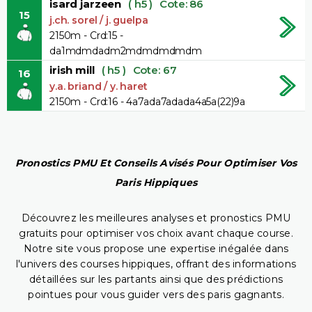
isard jarzeen
( h5 )
Cote: 86
15
j.ch. sorel / j. guelpa
2150m - Crd:15 -
da1mdmdadm2mdmdmdmdm
irish mill
( h5 )
Cote: 67
16
y.a. briand / y. haret
2150m - Crd:16 - 4a7ada7adada4a5a(22)9a
Pronostics PMU Et Conseils Avisés Pour Optimiser Vos
Paris Hippiques
Découvrez les meilleures analyses et pronostics PMU
gratuits pour optimiser vos choix avant chaque course.
Notre site vous propose une expertise inégalée dans
l'univers des courses hippiques, offrant des informations
détaillées sur les partants ainsi que des prédictions
pointues pour vous guider vers des paris gagnants.