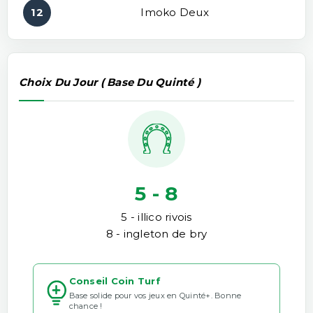
12
Imoko Deux
Choix Du Jour ( Base Du Quinté )
5 - 8
5 - illico rivois
8 - ingleton de bry
Conseil Coin Turf
Base solide pour vos jeux en Quinté+. Bonne
chance !