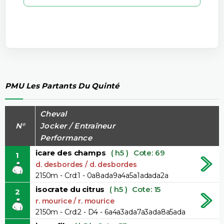
PMU Les Partants Du Quinté
Cheval
N°
Jocker / Entraîneur
Performance
icare des champs
( h5 )
Cote: 69
1
d. desbordes / d. desbordes
2150m - Crd:1 - 0a8ada9a4a5a1adada2a
isocrate du citrus
( h5 )
Cote: 15
2
r. mourice / r. mourice
2150m - Crd:2 - D4 - 6a4a3ada7a3ada8a5ada