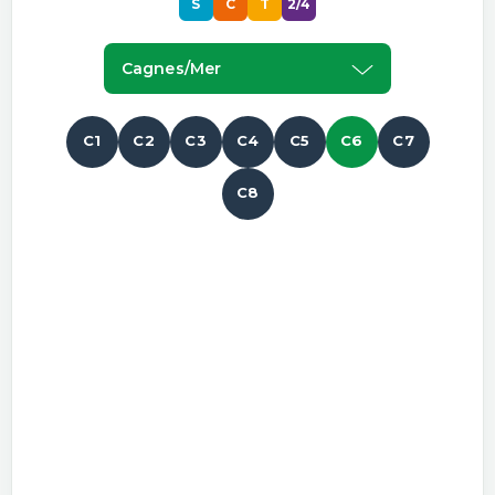
S
C
T
2/4
Cagnes/mer
C1
C2
C3
C4
C5
C6
C7
C8