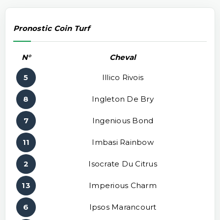
Pronostic Coin Turf
N°
Cheval
5
Illico Rivois
8
Ingleton De Bry
7
Ingenious Bond
11
Imbasi Rainbow
2
Isocrate Du Citrus
13
Imperious Charm
6
Ipsos Marancourt