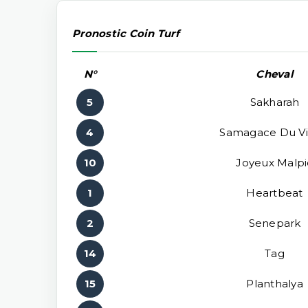
Pronostic Coin Turf
N°
Cheval
5
Sakharah
4
Samagace Du Vi
10
Joyeux Malpi
1
Heartbeat
2
Senepark
14
Tag
15
Planthalya