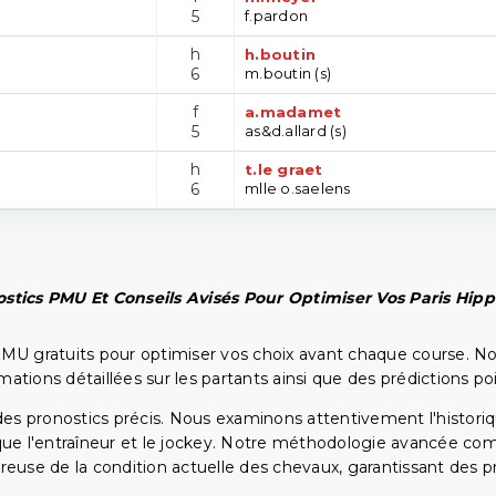
5
f.pardon
h
h.boutin
6
m.boutin (s)
f
a.madamet
5
as&d.allard (s)
h
t.le graet
6
mlle o.saelens
stics PMU Et Conseils Avisés Pour Optimiser Vos Paris Hip
PMU gratuits pour optimiser vos choix avant chaque course. No
rmations détaillées sur les partants ainsi que des prédictions 
ir des pronostics précis. Nous examinons attentivement l'histo
ls que l'entraîneur et le jockey. Notre méthodologie avancée 
reuse de la condition actuelle des chevaux, garantissant des pr