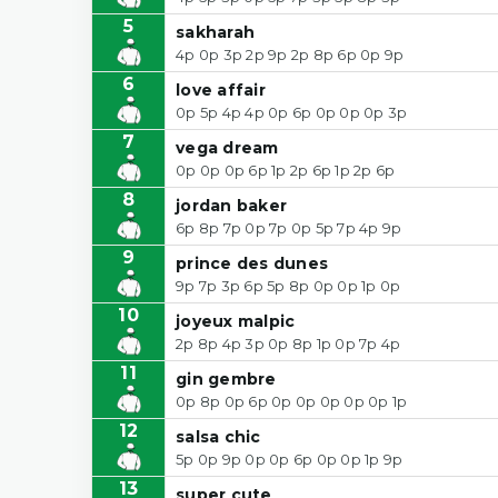
5
sakharah
4p 0p 3p 2p 9p 2p 8p 6p 0p 9p
6
love affair
0p 5p 4p 4p 0p 6p 0p 0p 0p 3p
7
vega dream
0p 0p 0p 6p 1p 2p 6p 1p 2p 6p
8
jordan baker
6p 8p 7p 0p 7p 0p 5p 7p 4p 9p
9
prince des dunes
9p 7p 3p 6p 5p 8p 0p 0p 1p 0p
10
joyeux malpic
2p 8p 4p 3p 0p 8p 1p 0p 7p 4p
11
gin gembre
0p 8p 0p 6p 0p 0p 0p 0p 0p 1p
12
salsa chic
5p 0p 9p 0p 0p 6p 0p 0p 1p 9p
13
super cute