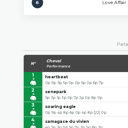
6
Love Affair
Parta
Cheval
N°
Performance
1
heartbeat
0p 9p 5p 5p 0p 0p 5p 0p 6p 7p
2
senepark
5p 3p 1p 3p 0p 7p 2p 0p 8p 0p
3
soaring eagle
0p 9p 4p 8p 6p 0p 4p 8p (22) 0p
4
samagace du vivien
4p 5p 3p 0p 5p 7p 3p 5p 8p 3p