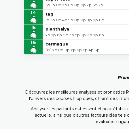
5p 1p 0p 7p 0p 0p 0p 2p 6p 2p
14
tag
1p 5p 0p 4p 9p 0p 0p 9p 0p 0p
15
planthalya
7p 7p 6p 8p 3p 5p 3p 8p 9p 6p
16
carmague
(19) 7p 0p 0p 6p 6p 6p 4p 3p
Prono
Découvrez les meilleures analyses et pronostics 
l'univers des courses hippiques, offrant des info
Analyser les partants est essentiel pour établ
actuelle, ainsi que d'autres facteurs clés te
évaluation rigou