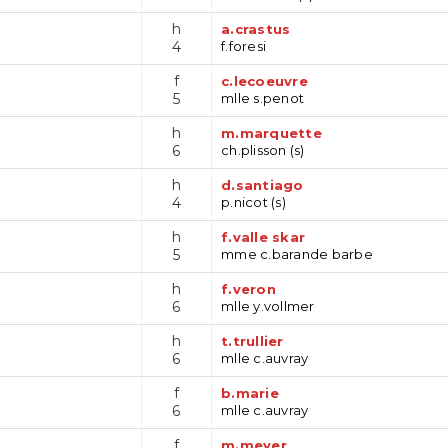
h
a.crastus
4
f.foresi
f
c.lecoeuvre
5
mlle s.penot
h
m.marquette
6
ch.plisson (s)
h
d.santiago
4
p.nicot (s)
h
f.valle skar
5
mme c.barande barbe
h
f.veron
6
mlle y.vollmer
h
t.trullier
6
mlle c.auvray
f
b.marie
6
mlle c.auvray
f
m.meyer