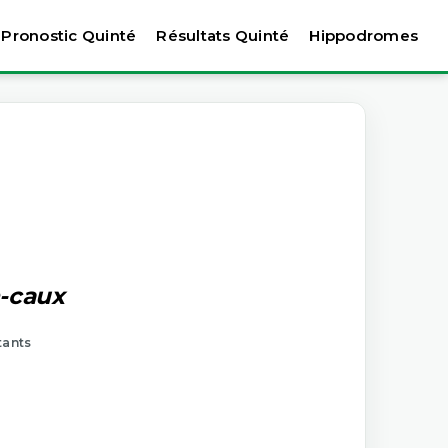
Pronostic Quinté
Résultats Quinté
Hippodromes
n-caux
tants