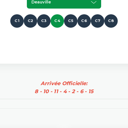
Deauville
C1
C2
C3
C4
C5
C6
C7
C8
Arrivée Officielle:
8 - 10 - 11 - 4 - 2 - 6 - 15