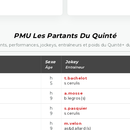
PMU Les Partants Du Quinté
nts, performances, jockeys, entraîneurs et poids du Quinté+ du
Sexe
Jokey
Âge
Entraîneur
h
t.bachelot
5
s.cerulis
h
a.mosse
9
b.legros (s)
h
s.pasquier
9
s.cerulis
h
m.velon
9
as&d.allard (s)