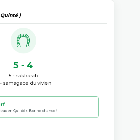
 Quinté )
5 - 4
5 - sakharah
 - samagace du vivien
urf
 jeux en Quinté+. Bonne chance !