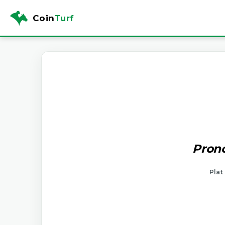
Coin
Turf
Prono
Plat