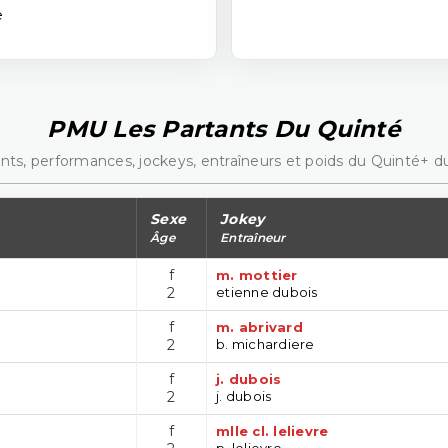
e
PMU Les Partants Du Quinté
nts, performances, jockeys, entraîneurs et poids du Quinté+ du
Sexe
Jokey
Âge
Entraîneur
f
m. mottier
2
etienne dubois
f
m. abrivard
2
b. michardiere
f
j. dubois
2
j. dubois
f
mlle cl. lelievre
p. lelievre