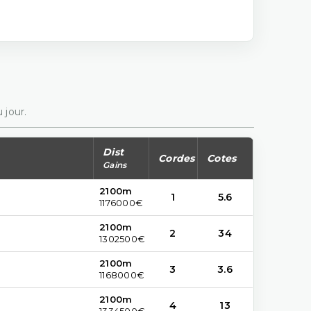
 jour.
Dist
Cordes
Cotes
Gains
2100m
1
5.6
1176000€
2100m
2
34
1302500€
2100m
3
3.6
1168000€
2100m
4
13
1334500€