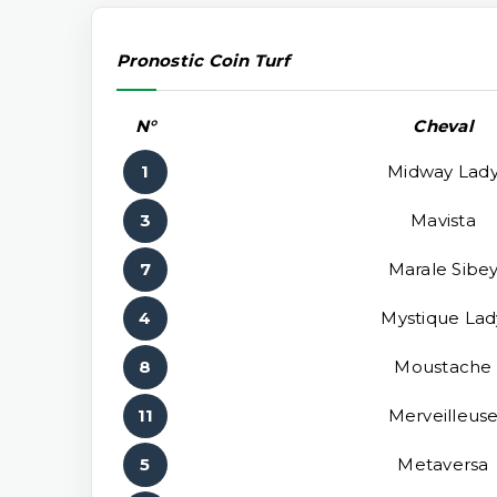
Pronostic Coin Turf
N°
Cheval
1
Midway Lad
3
Mavista
7
Marale Sibe
4
Mystique Lad
8
Moustache
11
Merveilleus
5
Metaversa