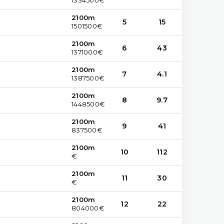
2100m
5
15
1501500€
2100m
6
43
1371000€
2100m
7
4.1
1387500€
2100m
8
9.7
1448500€
2100m
9
41
837500€
2100m
10
112
€
2100m
11
30
€
2100m
12
22
804000€