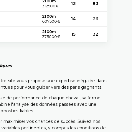
2100m
13
83
312500€
2100m
14
26
607500€
2100m
15
32
375000€
piques
tre site vous propose une expertise inégalée dans
pointues pour vous guider vers des paris gagnants.
rique de performance de chaque cheval, sa forme
combine l'analyse des données passées avec une
onostics fiables.
pour maximiser vos chances de succès. Suivez nos
ariables pertinentes, y compris les conditions de