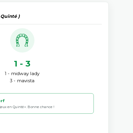
 Quinté )
1 - 3
1 - midway lady
3 - mavista
urf
 jeux en Quinté+. Bonne chance !