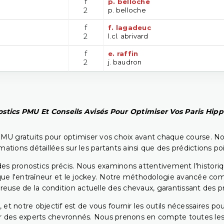
f
p. belloche
2
p. belloche
f
f. lagadeuc
2
l.cl. abrivard
f
e. raffin
2
j. baudron
stics PMU Et Conseils Avisés Pour Optimiser Vos Paris Hip
PMU gratuits pour optimiser vos choix avant chaque course. No
rmations détaillées sur les partants ainsi que des prédictions 
ir des pronostics précis. Nous examinons attentivement l'histo
ls que l'entraîneur et le jockey. Notre méthodologie avancée 
reuse de la condition actuelle des chevaux, garantissant des pr
 et notre objectif est de vous fournir les outils nécessaires 
r des experts chevronnés. Nous prenons en compte toutes les v