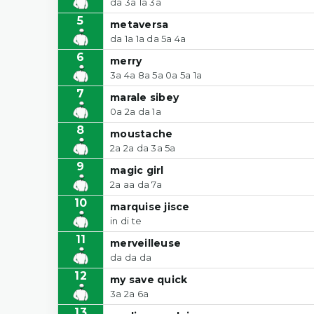
da 3a 1a 3a
5
metaversa
da 1a 1a da 5a 4a
6
merry
3a 4a 8a 5a 0a 5a 1a
7
marale sibey
0a 2a da 1a
8
moustache
2a 2a da 3a 5a
9
magic girl
2a aa da 7a
10
marquise jisce
in di te
11
merveilleuse
da da da
12
my save quick
3a 2a 6a
13