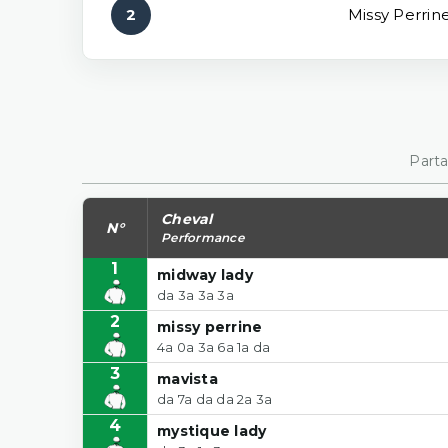
2
Missy Perrin
Parta
Cheval
N°
Performance
1
midway lady
da 3a 3a 3a
2
missy perrine
4a 0a 3a 6a 1a da
3
mavista
da 7a da da 2a 3a
4
mystique lady