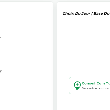
Choix Du Jour ( Base Du
y
y
y
Conseil Coin T
Base solide pour vos
e