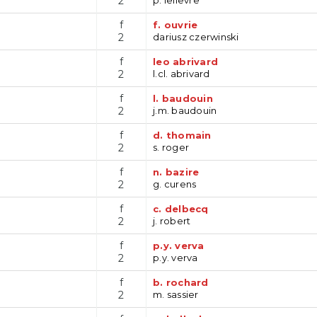
2
f
f. ouvrie
2
dariusz czerwinski
f
leo abrivard
2
l.cl. abrivard
f
l. baudouin
2
j.m. baudouin
f
d. thomain
2
s. roger
f
n. bazire
2
g. curens
f
c. delbecq
2
j. robert
f
p.y. verva
2
p.y. verva
f
b. rochard
2
m. sassier