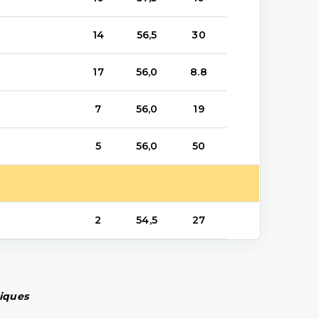
14
56,5
30
17
56,0
8.8
7
56,0
19
5
56,0
50
2
54,5
27
piques