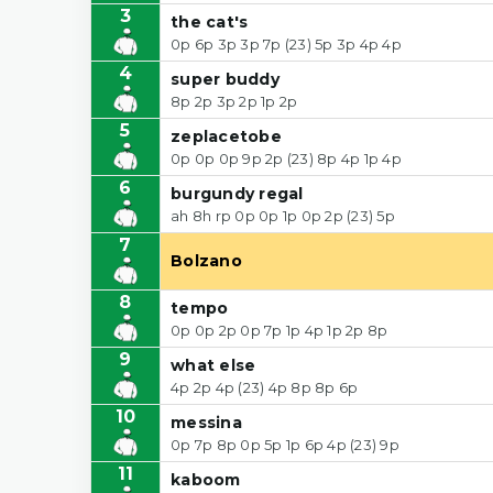
3
the cat's
0p 6p 3p 3p 7p (23) 5p 3p 4p 4p
4
super buddy
8p 2p 3p 2p 1p 2p
5
zeplacetobe
0p 0p 0p 9p 2p (23) 8p 4p 1p 4p
6
burgundy regal
ah 8h rp 0p 0p 1p 0p 2p (23) 5p
7
Bolzano
8
tempo
0p 0p 2p 0p 7p 1p 4p 1p 2p 8p
9
what else
4p 2p 4p (23) 4p 8p 8p 6p
10
messina
0p 7p 8p 0p 5p 1p 6p 4p (23) 9p
11
kaboom