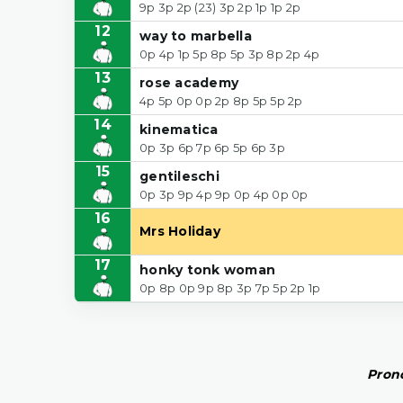
9p 3p 2p (23) 3p 2p 1p 1p 2p
12
way to marbella
0p 4p 1p 5p 8p 5p 3p 8p 2p 4p
13
rose academy
4p 5p 0p 0p 2p 8p 5p 5p 2p
14
kinematica
0p 3p 6p 7p 6p 5p 6p 3p
15
gentileschi
0p 3p 9p 4p 9p 0p 4p 0p 0p
16
Mrs Holiday
17
honky tonk woman
0p 8p 0p 9p 8p 3p 7p 5p 2p 1p
Prono