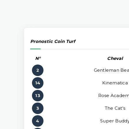
Pronostic Coin Turf
N°
Cheval
2
Gentleman Bea
14
Kinematica
13
Rose Acade
3
The Cat's
4
Super Budd