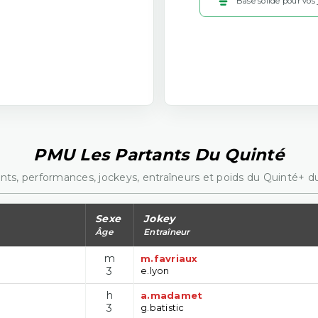
Base solide pour vos
PMU Les Partants Du Quinté
nts, performances, jockeys, entraîneurs et poids du Quinté+ du
Sexe
Jokey
Âge
Entraîneur
m
m.favriaux
3
e.lyon
h
a.madamet
3
g.batistic