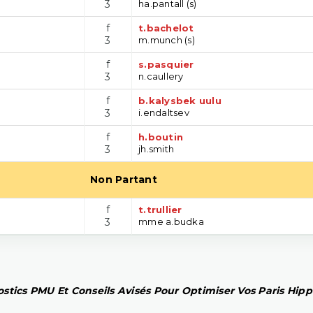
3
ha.pantall (s)
f
t.bachelot
3
m.munch (s)
f
s.pasquier
3
n.caullery
f
b.kalysbek uulu
3
i.endaltsev
f
h.boutin
3
jh.smith
Non Partant
f
t.trullier
3
mme a.budka
stics PMU Et Conseils Avisés Pour Optimiser Vos Paris Hip