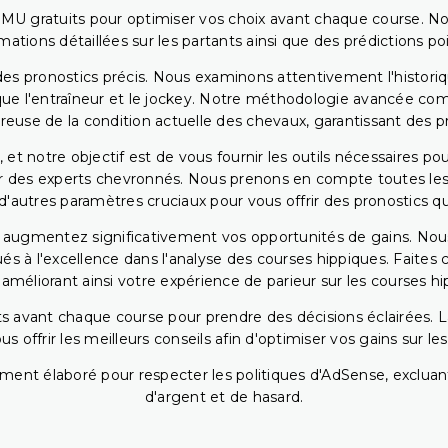
PMU gratuits pour optimiser vos choix avant chaque course. No
rmations détaillées sur les partants ainsi que des prédictions 
ir des pronostics précis. Nous examinons attentivement l'histo
ls que l'entraîneur et le jockey. Notre méthodologie avancée 
reuse de la condition actuelle des chevaux, garantissant des pr
 et notre objectif est de vous fournir les outils nécessaires 
r des experts chevronnés. Nous prenons en compte toutes les v
 d'autres paramètres cruciaux pour vous offrir des pronostics qui
s augmentez significativement vos opportunités de gains. Nou
s à l'excellence dans l'analyse des courses hippiques. Faites 
 améliorant ainsi votre expérience de parieur sur les courses hi
 avant chaque course pour prendre des décisions éclairées. La 
 offrir les meilleurs conseils afin d'optimiser vos gains sur le
ent élaboré pour respecter les politiques d'AdSense, excluant
d'argent et de hasard.