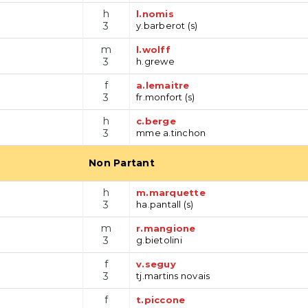
h
l.nomis
3
y.barberot (s)
m
l.wolff
3
h.grewe
f
a.lemaitre
3
fr.monfort (s)
h
c.berge
3
mme a.tinchon
Non Partant
h
m.marquette
3
ha.pantall (s)
m
r.mangione
3
g.bietolini
f
v.seguy
3
tj.martins novais
f
t.piccone