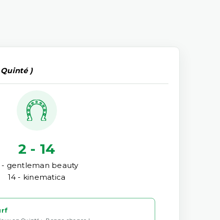
 Quinté )
2 - 14
 - gentleman beauty
14 - kinematica
urf