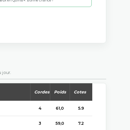
 jeux en Quinté+. Bonne chance !
 jour.
Cordes
Poids
Cotes
4
61,0
5.9
3
59,0
7.2