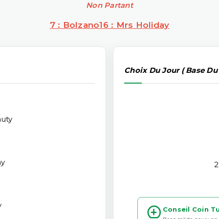
Non Partant
7 : Bolzano
16 : Mrs Holiday
Choix Du Jour ( Base Du
uty
my
2
y
Conseil Coin T