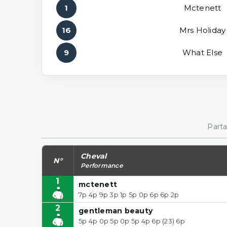
1
Mctenett
16
Mrs Holiday
9
What Else
Parta
Cheval
N°
Performance
1
mctenett
7p 4p 9p 3p 1p 5p 0p 6p 6p 2p
2
gentleman beauty
5p 4p 0p 5p 0p 5p 4p 6p (23) 6p