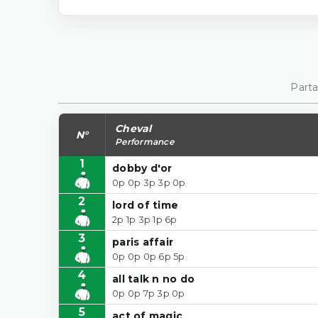
Parta
Cheval
N°
Performance
1
dobby d'or
0p 0p 3p 3p 0p
2
lord of time
2p 1p 3p 1p 6p
3
paris affair
0p 0p 0p 6p 5p
4
all talk n no do
0p 0p 7p 3p 0p
5
act of magic