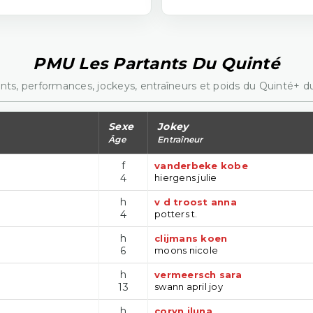
PMU Les Partants Du Quinté
nts, performances, jockeys, entraîneurs et poids du Quinté+ du
Sexe
Jokey
Âge
Entraîneur
f
vanderbeke kobe
4
hiergens julie
h
v d troost anna
4
potters t.
h
clijmans koen
6
moons nicole
h
vermeersch sara
13
swann april joy
h
coryn iluna