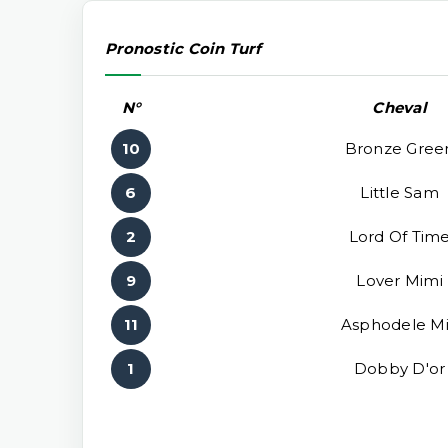
Pronostic Coin Turf
N°
Cheval
10
Bronze Gree
6
Little Sam
2
Lord Of Tim
9
Lover Mimi
11
Asphodele M
1
Dobby D'or