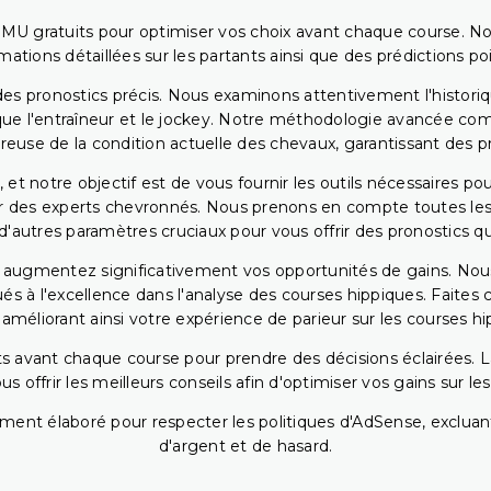
PMU gratuits pour optimiser vos choix avant chaque course. No
rmations détaillées sur les partants ainsi que des prédictions 
ir des pronostics précis. Nous examinons attentivement l'histo
ls que l'entraîneur et le jockey. Notre méthodologie avancée 
reuse de la condition actuelle des chevaux, garantissant des pr
 et notre objectif est de vous fournir les outils nécessaires 
r des experts chevronnés. Nous prenons en compte toutes les v
 d'autres paramètres cruciaux pour vous offrir des pronostics qui
s augmentez significativement vos opportunités de gains. Nou
s à l'excellence dans l'analyse des courses hippiques. Faites 
 améliorant ainsi votre expérience de parieur sur les courses hi
 avant chaque course pour prendre des décisions éclairées. La 
 offrir les meilleurs conseils afin d'optimiser vos gains sur le
ent élaboré pour respecter les politiques d'AdSense, excluant
d'argent et de hasard.