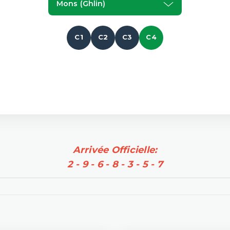
Mons (ghlin)
C1
C2
C3
C4
Arrivée Officielle:
2 - 9 - 6 - 8 - 3 - 5 - 7