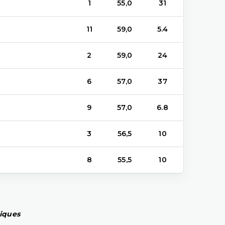
1
55,0
31
11
59,0
5.4
2
59,0
24
6
57,0
37
9
57,0
6.8
3
56,5
10
8
55,5
10
piques