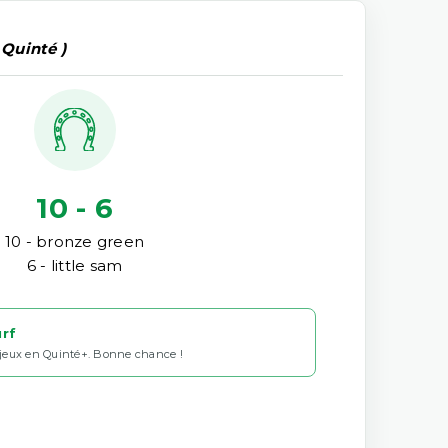
 Quinté )
10 - 6
10 - bronze green
6 - little sam
urf
 jeux en Quinté+. Bonne chance !