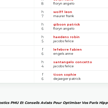
8
floryn angelo
h
wolff leon
7
maurer frank
h
gibson patrick
6
floryn angelo
h
haedens robin
5
jacobs felice
f
lefebvre fabien
6
engels anne
h
santangelo concetto
4
jacobs felice
f
tison sophie
6
dejaeger patrick
stics PMU Et Conseils Avisés Pour Optimiser Vos Paris Hip