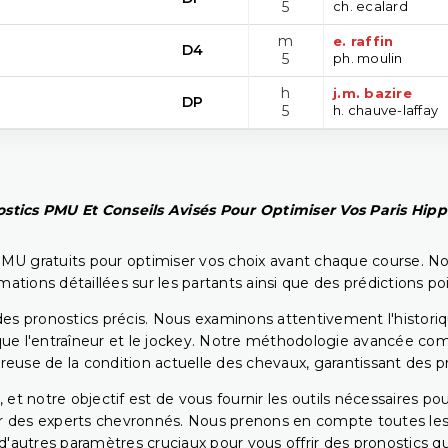
5
ch. ecalard
m
e. raffin
D4
5
ph. moulin
h
j.m. bazire
DP
5
h. chauve-laffay
stics PMU Et Conseils Avisés Pour Optimiser Vos Paris Hip
PMU gratuits pour optimiser vos choix avant chaque course. No
rmations détaillées sur les partants ainsi que des prédictions 
ir des pronostics précis. Nous examinons attentivement l'histo
ls que l'entraîneur et le jockey. Notre méthodologie avancée 
reuse de la condition actuelle des chevaux, garantissant des pr
 et notre objectif est de vous fournir les outils nécessaires 
r des experts chevronnés. Nous prenons en compte toutes les v
 d'autres paramètres cruciaux pour vous offrir des pronostics qui