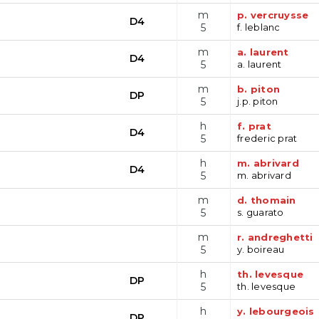
m
p. vercruysse
D4
5
f. leblanc
m
a. laurent
D4
5
a. laurent
m
b. piton
DP
5
j.p. piton
h
f. prat
D4
5
frederic prat
h
m. abrivard
D4
5
m. abrivard
m
d. thomain
5
s. guarato
m
r. andreghetti
5
y. boireau
h
th. levesque
DP
5
th. levesque
h
y. lebourgeois
DP