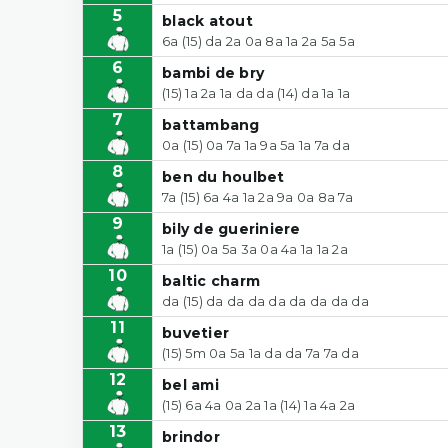
5
black atout
6a (15) da 2a 0a 8a 1a 2a 5a 5a
6
bambi de bry
(15) 1a 2a 1a da da (14) da 1a 1a
7
battambang
0a (15) 0a 7a 1a 9a 5a 1a 7a da
8
ben du houlbet
7a (15) 6a 4a 1a 2a 9a 0a 8a 7a
9
bily de gueriniere
1a (15) 0a 5a 3a 0a 4a 1a 1a 2a
10
baltic charm
da (15) da da da da da da da da
11
buvetier
(15) 5m 0a 5a 1a da da 7a 7a da
12
bel ami
(15) 6a 4a 0a 2a 1a (14) 1a 4a 2a
13
brindor