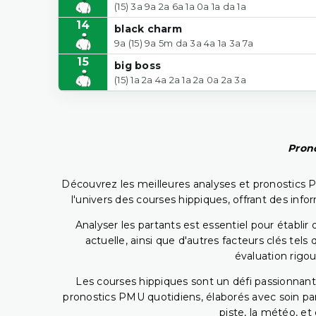
(15) 3a 9a 2a 6a 1a 0a 1a da 1a
14
black charm
9a (15) 9a 5m da 3a 4a 1a 3a 7a
15
big boss
(15) 1a 2a 4a 2a 1a 2a 0a 2a 3a
Prono
Découvrez les meilleures analyses et pronostics 
l'univers des courses hippiques, offrant des info
Analyser les partants est essentiel pour établ
actuelle, ainsi que d'autres facteurs clés te
évaluation rigou
Les courses hippiques sont un défi passionnant,
pronostics PMU quotidiens, élaborés avec soin pa
piste, la météo, et