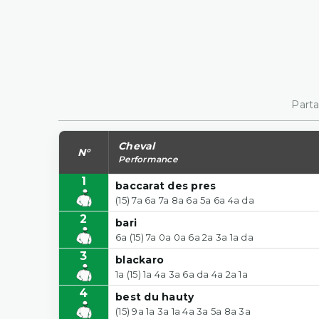
Parta
Cheval
N°
Performance
1
baccarat des pres
(15) 7a 6a 7a 8a 6a 5a 6a 4a da
2
bari
6a (15) 7a 0a 0a 6a 2a 3a 1a da
3
blackaro
1a (15) 1a 4a 3a 6a da 4a 2a 1a
4
best du hauty
(15) 9a 1a 3a 1a 4a 3a 5a 8a 3a