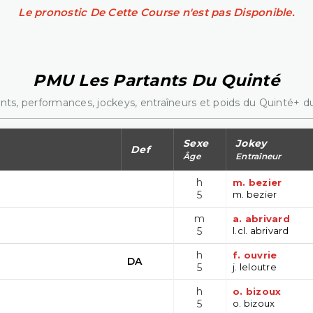
Le pronostic De Cette Course n'est pas Disponible.
PMU Les Partants Du Quinté
nts, performances, jockeys, entraîneurs et poids du Quinté+ du
Sexe
Jokey
Def
Âge
Entraîneur
h
m. bezier
5
m. bezier
m
a. abrivard
5
l.cl. abrivard
h
f. ouvrie
DA
5
j. leloutre
h
o. bizoux
5
o. bizoux