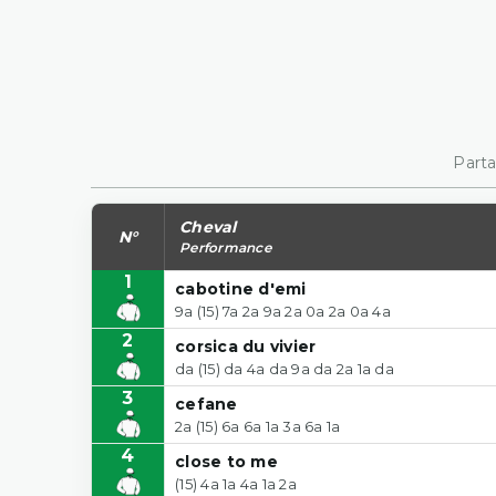
Parta
Cheval
N°
Performance
1
cabotine d'emi
9a (15) 7a 2a 9a 2a 0a 2a 0a 4a
2
corsica du vivier
da (15) da 4a da 9a da 2a 1a da
3
cefane
2a (15) 6a 6a 1a 3a 6a 1a
4
close to me
(15) 4a 1a 4a 1a 2a