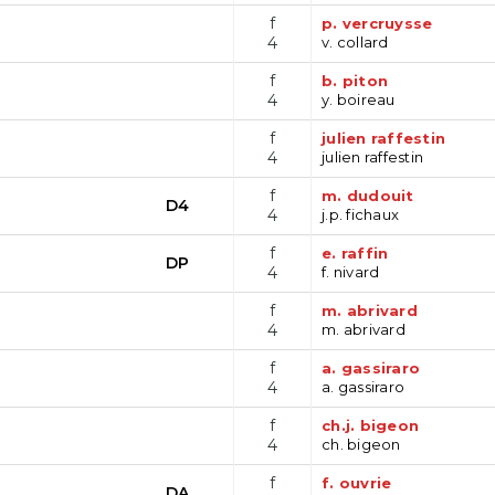
f
p. vercruysse
4
v. collard
f
b. piton
4
y. boireau
f
julien raffestin
4
julien raffestin
f
m. dudouit
D4
4
j.p. fichaux
f
e. raffin
DP
4
f. nivard
f
m. abrivard
4
m. abrivard
f
a. gassiraro
4
a. gassiraro
f
ch.j. bigeon
4
ch. bigeon
f
f. ouvrie
DA