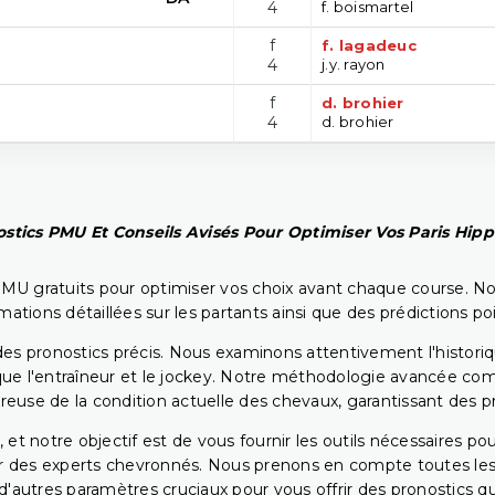
4
f. boismartel
f
f. lagadeuc
4
j.y. rayon
f
d. brohier
4
d. brohier
stics PMU Et Conseils Avisés Pour Optimiser Vos Paris Hip
PMU gratuits pour optimiser vos choix avant chaque course. No
rmations détaillées sur les partants ainsi que des prédictions 
ir des pronostics précis. Nous examinons attentivement l'histo
ls que l'entraîneur et le jockey. Notre méthodologie avancée 
reuse de la condition actuelle des chevaux, garantissant des pr
 et notre objectif est de vous fournir les outils nécessaires 
r des experts chevronnés. Nous prenons en compte toutes les v
 d'autres paramètres cruciaux pour vous offrir des pronostics qui