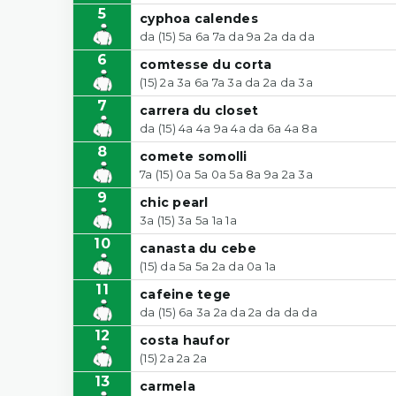
5
cyphoa calendes
da (15) 5a 6a 7a da 9a 2a da da
6
comtesse du corta
(15) 2a 3a 6a 7a 3a da 2a da 3a
7
carrera du closet
da (15) 4a 4a 9a 4a da 6a 4a 8a
8
comete somolli
7a (15) 0a 5a 0a 5a 8a 9a 2a 3a
9
chic pearl
3a (15) 3a 5a 1a 1a
10
canasta du cebe
(15) da 5a 5a 2a da 0a 1a
11
cafeine tege
da (15) 6a 3a 2a da 2a da da da
12
costa haufor
(15) 2a 2a 2a
13
carmela