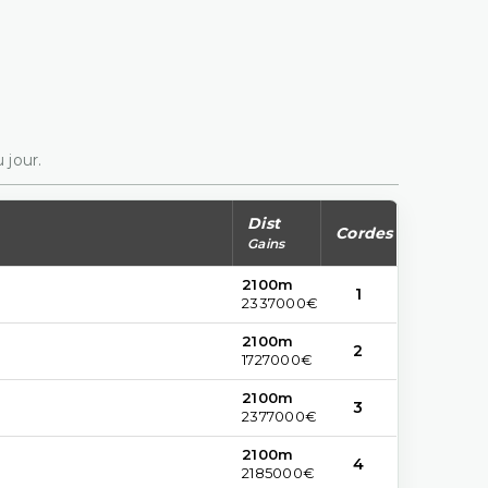
 jour.
Dist
Cordes
Gains
2100m
1
2337000€
2100m
2
1727000€
2100m
3
2377000€
2100m
4
2185000€