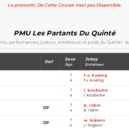
Le pronostic De Cette Course n'est pas Disponible.
PMU Les Partants Du Quinté
nts, performances, jockeys, entraîneurs et poids du Quinté+ du
Sexe
Jokey
Def
Âge
Entraîneur
f
f.x. koenig
4
f.x. koenig
f
l. koubiche
4
l. koubiche
f
b. robin
DP
4
b. robin
f
w. bigeon
DP
4
j.l. bigeon