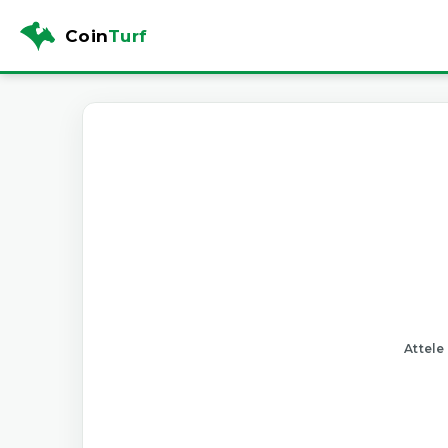
Coin
Turf
Attele