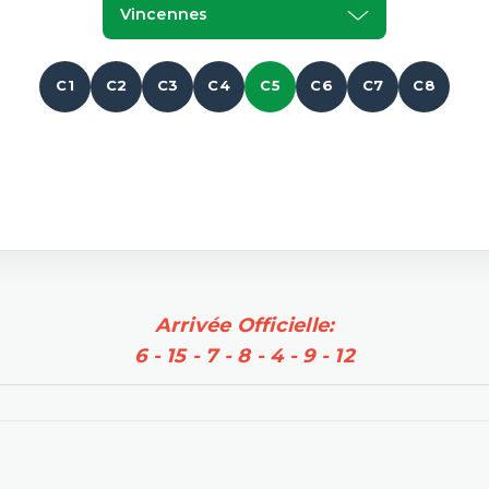
Vincennes
C1
C2
C3
C4
C5
C6
C7
C8
Arrivée Officielle:
6 - 15 - 7 - 8 - 4 - 9 - 12