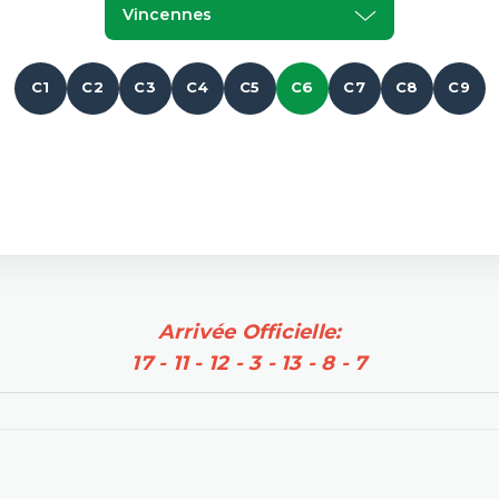
Vincennes
C1
C2
C3
C4
C5
C6
C7
C8
C9
Arrivée Officielle:
17 - 11 - 12 - 3 - 13 - 8 - 7