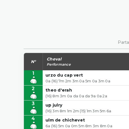
Parta
Cheval
N°
Performance
1
urzo du cap vert
0a (16) 7m 2m 3m 0a 5m 0a 3m 0a
2
theo d'erah
(16) 8m 3m 0a da 0a da 9a 0a 2a
3
up julry
(16) 3m 8m 1m 2m (15) 1m 3m 5m 6a
4
ulm de chichevet
6a (16) 5m 0a 0m 5m 8m 3m 8m 0a