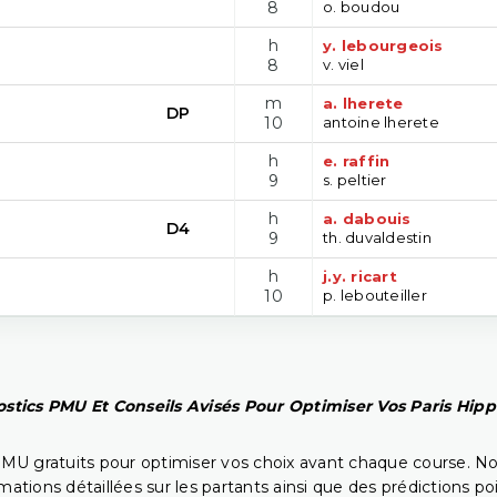
8
o. boudou
h
y. lebourgeois
8
v. viel
m
a. lherete
DP
10
antoine lherete
h
e. raffin
9
s. peltier
h
a. dabouis
D4
9
th. duvaldestin
h
j.y. ricart
10
p. lebouteiller
stics PMU Et Conseils Avisés Pour Optimiser Vos Paris Hip
PMU gratuits pour optimiser vos choix avant chaque course. No
rmations détaillées sur les partants ainsi que des prédictions 