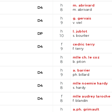
h
m. abrivard
D4
8
m. abrivard
h
g. gervais
D4
9
v. viel
h
l. jublot
DP
10
s. bourlier
f
cedric terry
D4
9
f. terry
h
mlle ch. le coz
8
b. piton
h
a. barrier
D4
9
ph. billard
h
mlle noemie hardy
D4
8
s. hardy
f
mlle audrey laroche
D4
8
f. blandin
h
a.ph. grimault