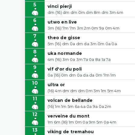
5
vinci pierji
dm (16) dm dm 0m dm 8m dm 3m 4m
6
utwo en live
3m (16) 7m 7m 3m 2m 0m 9a 0m 4m
7
theo de gisse
5m (16) dm 0a dm da 3m 0m 0a 0a
8
uka normande
4m (16) 3m 0a 3m 7a 0a 8a 1a 7a
9
vif d'or du poli
0a (16) 0m dm 0a da da 0m 7m 1m
10
ultra or
(16) 4m dm dm dm 0m 3m 1m 5m 4m
11
volcan de bellande
(16) 1m 1m 5m 6a 4a 0a 9a 0a 2m
12
verveine du mont
1m 6m (16) 1m 0m 0a 9m 5m 0a 4m
13
viking de tremahou