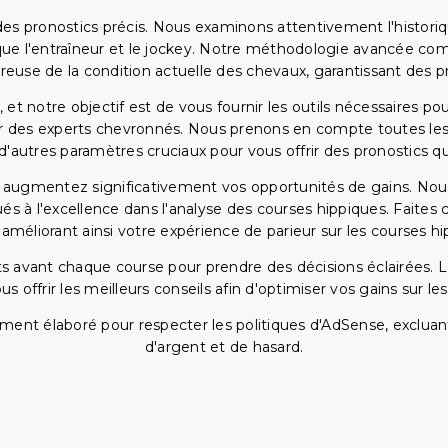
ir des pronostics précis. Nous examinons attentivement l'histo
ls que l'entraîneur et le jockey. Notre méthodologie avancée 
reuse de la condition actuelle des chevaux, garantissant des pr
 et notre objectif est de vous fournir les outils nécessaires 
r des experts chevronnés. Nous prenons en compte toutes les v
 d'autres paramètres cruciaux pour vous offrir des pronostics qui
s augmentez significativement vos opportunités de gains. Nou
s à l'excellence dans l'analyse des courses hippiques. Faites 
 améliorant ainsi votre expérience de parieur sur les courses hi
 avant chaque course pour prendre des décisions éclairées. La 
 offrir les meilleurs conseils afin d'optimiser vos gains sur le
ent élaboré pour respecter les politiques d'AdSense, excluant
d'argent et de hasard.