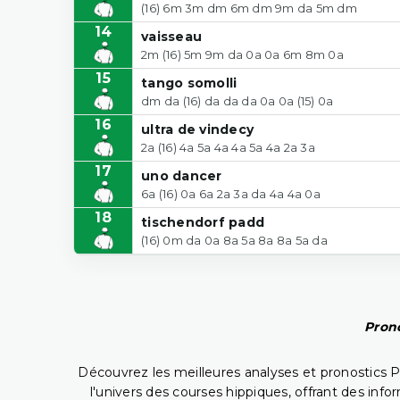
(16) 6m 3m dm 6m dm 9m da 5m dm
14
vaisseau
2m (16) 5m 9m da 0a 0a 6m 8m 0a
15
tango somolli
dm da (16) da da da 0a 0a (15) 0a
16
ultra de vindecy
2a (16) 4a 5a 4a 4a 5a 4a 2a 3a
17
uno dancer
6a (16) 0a 6a 2a 3a da 4a 4a 0a
18
tischendorf padd
(16) 0m da 0a 8a 5a 8a 8a 5a da
Prono
Découvrez les meilleures analyses et pronostics 
l'univers des courses hippiques, offrant des info