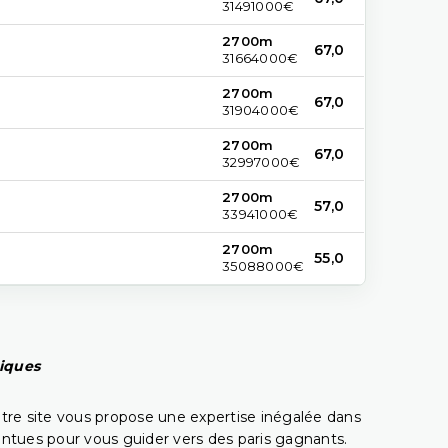
31491000€
2700m
67,0
31664000€
2700m
67,0
31904000€
2700m
67,0
32997000€
2700m
57,0
33941000€
2700m
55,0
35088000€
piques
tre site vous propose une expertise inégalée dans
pointues pour vous guider vers des paris gagnants.