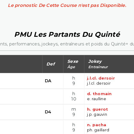
Le pronostic De Cette Course n'est pas Disponible.
PMU Les Partants Du Quinté
nts, performances, jockeys, entraîneurs et poids du Quinté+ du
Sexe
Jokey
Def
Âge
Entraîneur
h
j.l.cl. dersoir
DA
9
j.l.cl. dersoir
h
d. thomain
10
e. raulline
m
h. guerot
D4
9
j.p. gauvin
h
n. pacha
9
ph. gaillard