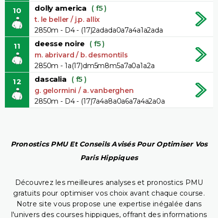
dolly america
( f5 )
10
t. le beller / j.p. allix
2850m - D4 - (17)2adada0a7a4a1a2ada
deesse noire
( f5 )
11
m. abrivard / b. desmontils
2850m - 1a(17)dm5m8m5a7a0a1a2a
dascalia
( f5 )
12
g. gelormini / a. vanberghen
2850m - D4 - (17)7a4a8a0a6a7a4a2a0a
Pronostics PMU Et Conseils Avisés Pour Optimiser Vos
Paris Hippiques
Découvrez les meilleures analyses et pronostics PMU
gratuits pour optimiser vos choix avant chaque course.
Notre site vous propose une expertise inégalée dans
l'univers des courses hippiques, offrant des informations