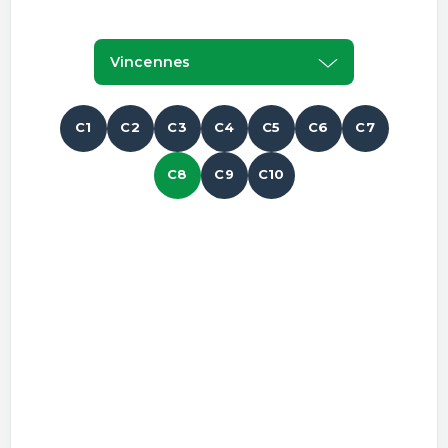
Vincennes
C1
C2
C3
C4
C5
C6
C7
C8
C9
C10