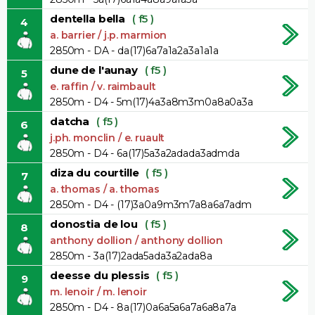
dentella bella
( f5 )
4
a. barrier / j.p. marmion
2850m - DA - da(17)6a7a1a2a3a1a1a
dune de l'aunay
( f5 )
5
e. raffin / v. raimbault
2850m - D4 - 5m(17)4a3a8m3m0a8a0a3a
datcha
( f5 )
6
j.ph. monclin / e. ruault
2850m - D4 - 6a(17)5a3a2adada3admda
diza du courtille
( f5 )
7
a. thomas / a. thomas
2850m - D4 - (17)3a0a9m3m7a8a6a7adm
donostia de lou
( f5 )
8
anthony dollion / anthony dollion
2850m - 3a(17)2ada5ada3a2ada8a
deesse du plessis
( f5 )
9
m. lenoir / m. lenoir
2850m - D4 - 8a(17)0a6a5a6a7a6a8a7a