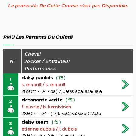
Le pronostic De Cette Course n'est pas Disponible.
PMU Les Partants Du Quinté
Cheval
N°
Jocker / Entraîneur
Performance
daisy paulois
( f5 )
1
s. ernault / s. ernault
2850m - D4 - da(17)0a0a5ada1a3a8a6a
detonante verite
( f5 )
2
f. ouvrie / b. kernivinen
2850m - D4 - (17)1a5a0a5a0a3a0a7a3a
daisy team
( f5 )
3
etienne dubois / j. dubois
2850m - 5a(17)6a1a4a8a9a1a3a