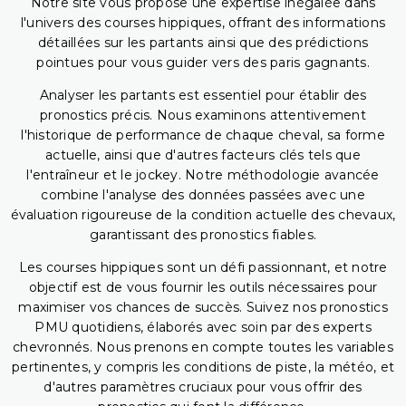
Notre site vous propose une expertise inégalée dans
l'univers des courses hippiques, offrant des informations
détaillées sur les partants ainsi que des prédictions
pointues pour vous guider vers des paris gagnants.
Analyser les partants est essentiel pour établir des
pronostics précis. Nous examinons attentivement
l'historique de performance de chaque cheval, sa forme
actuelle, ainsi que d'autres facteurs clés tels que
l'entraîneur et le jockey. Notre méthodologie avancée
combine l'analyse des données passées avec une
évaluation rigoureuse de la condition actuelle des chevaux,
garantissant des pronostics fiables.
Les courses hippiques sont un défi passionnant, et notre
objectif est de vous fournir les outils nécessaires pour
maximiser vos chances de succès. Suivez nos pronostics
PMU quotidiens, élaborés avec soin par des experts
chevronnés. Nous prenons en compte toutes les variables
pertinentes, y compris les conditions de piste, la météo, et
d'autres paramètres cruciaux pour vous offrir des