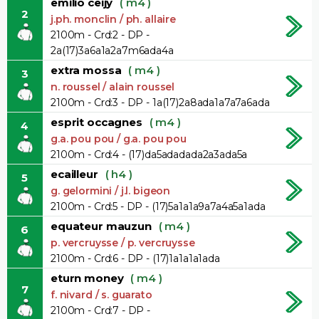
emilio ceijy
( m4 )
2
j.ph. monclin / ph. allaire
2100m - Crd:2 - DP -
2a(17)3a6a1a2a7m6ada4a
extra mossa
( m4 )
3
n. roussel / alain roussel
2100m - Crd:3 - DP - 1a(17)2a8ada1a7a7a6ada
esprit occagnes
( m4 )
4
g.a. pou pou / g.a. pou pou
2100m - Crd:4 - (17)da5adadada2a3ada5a
ecailleur
( h4 )
5
g. gelormini / j.l. bigeon
2100m - Crd:5 - DP - (17)5a1a1a9a7a4a5a1ada
equateur mauzun
( m4 )
6
p. vercruysse / p. vercruysse
2100m - Crd:6 - DP - (17)1a1a1a1ada
eturn money
( m4 )
7
f. nivard / s. guarato
2100m - Crd:7 - DP -