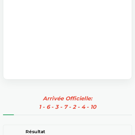
Arrivée Officielle:
1 - 6 - 3 - 7 - 2 - 4 - 10
Résultat