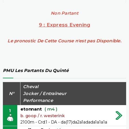
Non Partant
9 : Express Evening
Le pronostic De Cette Course n'est pas Disponible.
PMU Les Partants Du Quinté
Cheval
N°
Jocker / Entraîneur
Performance
etonnant
( m4 )
1
b. goop / r. westerink
2100m - Crd:1 - DA - da(17)da2a1adada1a1a1a