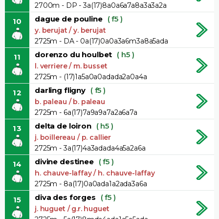
2700m - DP - 3a(17)8a0a6a7a8a3a3a2a
dague de pouline
( f5 )
10
y. berujat / y. berujat
2725m - DA - 0a(17)0a0a3a6m3a8a5ada
dorenzo du houlbet
( h5 )
11
l. verriere / m. busset
2725m - (17)1a5a0a0adada2a0a4a
darling fligny
( f5 )
12
b. paleau / b. paleau
2725m - 6a(17)7a9a9a7a2a6a7a
delta de loiron
( h5 )
13
j. boillereau / p. callier
2725m - 3a(17)4a3adada4a5a2a6a
divine destinee
( f5 )
14
h. chauve-laffay / h. chauve-laffay
2725m - 8a(17)0a0ada1a2ada3a6a
diva des forges
( f5 )
15
j. huguet / g.r. huguet