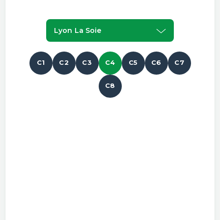
Lyon La Soie
C1
C2
C3
C4
C5
C6
C7
C8