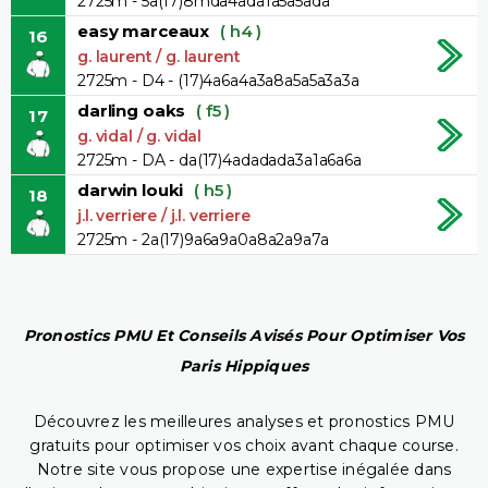
2725m - 5a(17)8mda4ada1a5a5ada
easy marceaux
( h4 )
16
g. laurent / g. laurent
2725m - D4 - (17)4a6a4a3a8a5a5a3a3a
darling oaks
( f5 )
17
g. vidal / g. vidal
2725m - DA - da(17)4adadada3a1a6a6a
darwin louki
( h5 )
18
j.l. verriere / j.l. verriere
2725m - 2a(17)9a6a9a0a8a2a9a7a
Pronostics PMU Et Conseils Avisés Pour Optimiser Vos
Paris Hippiques
Découvrez les meilleures analyses et pronostics PMU
gratuits pour optimiser vos choix avant chaque course.
Notre site vous propose une expertise inégalée dans