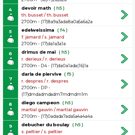
devoir math
( h5 )
4
th. busset / th. busset
2700m - (17)8a9a3ada8a0a5a6a2a
edelweissima
( f4 )
5
f. jamard / s. jamard
2700m - (17)da1a3a1a
drimus de mai
( h5 )
6
r. derieux / r. derieux
2700m - D4 - (17)da0a1ada(16)1a
darla de piervive
( f5 )
7
r. despres / r. despres
2700m - DP -
(17)dmdadmdadm7mdmdm1m
diego campeon
( h5 )
8
martial gauvin / martial gauvin
2700m - (17)0adada7ada5a4a4a4a
debucher du boulay
( h5 )
9
s. peltier / s. peltier