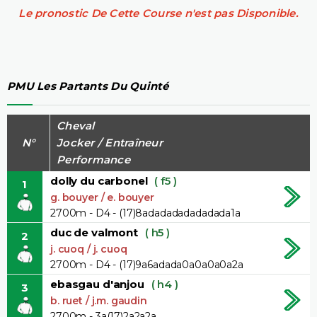
Le pronostic De Cette Course n'est pas Disponible.
PMU Les Partants Du Quinté
Cheval
N°
Jocker / Entraîneur
Performance
dolly du carbonel
( f5 )
1
g. bouyer / e. bouyer
2700m - D4 - (17)8adadadadadadada1a
duc de valmont
( h5 )
2
j. cuoq / j. cuoq
2700m - D4 - (17)9a6adada0a0a0a0a2a
ebasgau d'anjou
( h4 )
3
b. ruet / j.m. gaudin
2700m - 3a(17)2a2a2a