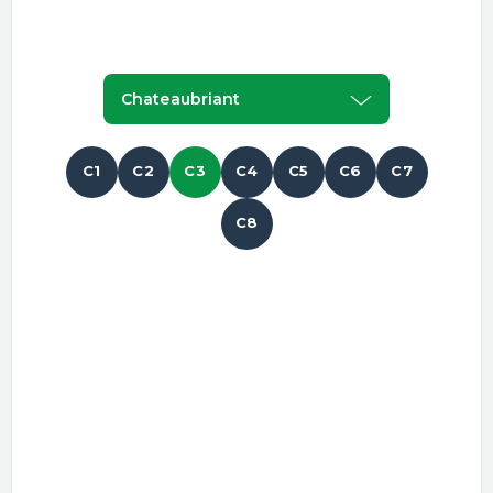
Chateaubriant
C1
C2
C3
C4
C5
C6
C7
C8