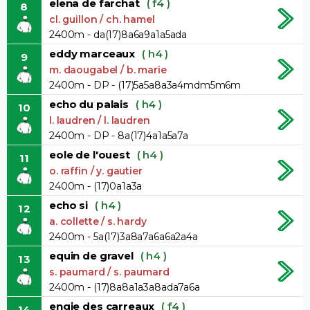
elena de farchat
( f4 )
8
cl. guillon / ch. hamel
2400m - da(17)8a6a9a1a5ada
eddy marceaux
( h4 )
9
m. daougabel / b. marie
2400m - DP - (17)5a5a8a3a4mdm5m6m
echo du palais
( h4 )
10
l. laudren / l. laudren
2400m - DP - 8a(17)4a1a5a7a
eole de l'ouest
( h4 )
11
o. raffin / y. gautier
2400m - (17)0a1a3a
echo si
( h4 )
12
a. collette / s. hardy
2400m - 5a(17)3a8a7a6a6a2a4a
equin de gravel
( h4 )
13
s. paumard / s. paumard
2400m - (17)8a8a1a3a8ada7a6a
engie des carreaux
( f4 )
14