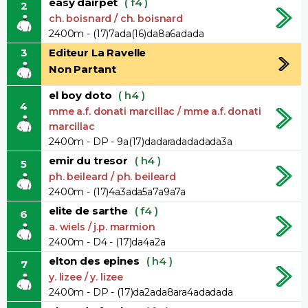
easy dairpet
( f4 )
2
ch. boisnard / ch. boisnard
2400m - (17)7ada(16)da8a6adada
3
Editeur La Ravelle
Non Partant
el boy doto
( h4 )
4
mme a.f. donati marcillac / mme a.f. donati
marcillac
2400m - DP - 9a(17)dadaradadadada3a
emir du tresor
( h4 )
5
ph. beileard / ph. beileard
2400m - (17)4a3ada5a7a9a7a
elite de sarthe
( f4 )
6
a. wiels / j.p. marmion
2400m - D4 - (17)da4a2a
elton des epines
( h4 )
7
y. lizee / y. lizee
2400m - DP - (17)da2ada8ara4adadada