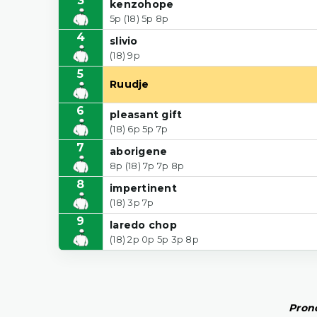
3
kenzohope
5p (18) 5p 8p
4
slivio
(18) 9p
5
Ruudje
6
pleasant gift
(18) 6p 5p 7p
7
aborigene
8p (18) 7p 7p 8p
8
impertinent
(18) 3p 7p
9
laredo chop
(18) 2p 0p 5p 3p 8p
Prono