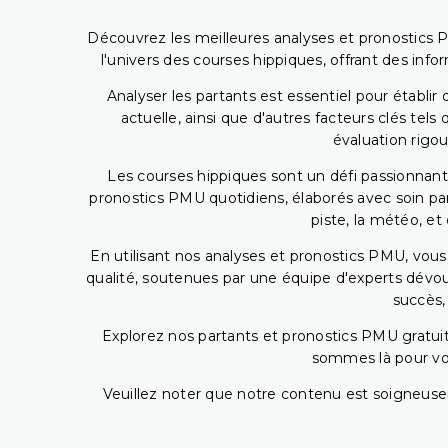
Découvrez les meilleures analyses et pronostics 
l'univers des courses hippiques, offrant des info
Analyser les partants est essentiel pour établ
actuelle, ainsi que d'autres facteurs clés te
évaluation rigou
Les courses hippiques sont un défi passionnant,
pronostics PMU quotidiens, élaborés avec soin pa
piste, la météo, et
En utilisant nos analyses et pronostics PMU, vou
qualité, soutenues par une équipe d'experts dévoué
succès,
Explorez nos partants et pronostics PMU gratuits
sommes là pour vous
Veuillez noter que notre contenu est soigneusem