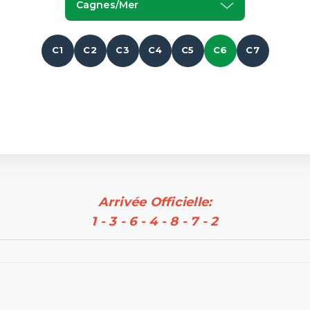
Cagnes/mer
C1
C2
C3
C4
C5
C6
C7
Arrivée Officielle:
1 - 3 - 6 - 4 - 8 - 7 - 2