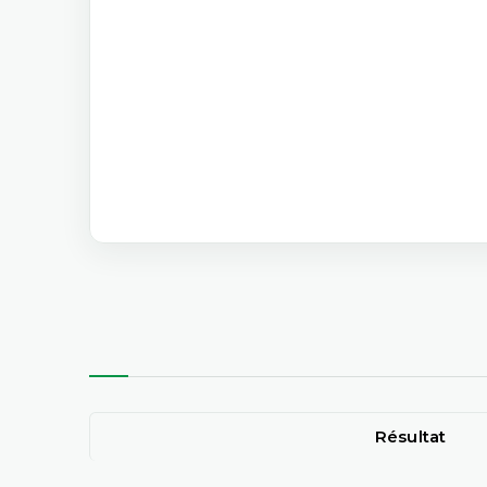
Résultat