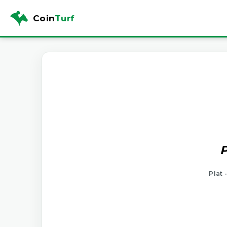
Coin
Turf
P
Plat 