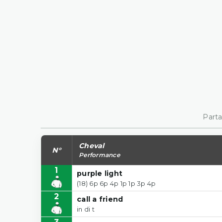
Parta
Cheval
N°
Performance
1
purple light
(18) 6p 6p 4p 1p 1p 3p 4p
2
call a friend
in di t