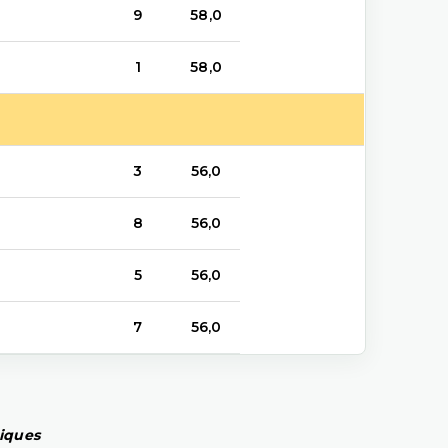
9
58,0
1
58,0
3
56,0
8
56,0
5
56,0
7
56,0
piques