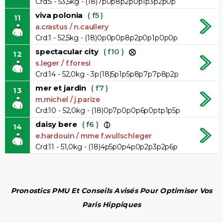
Crd:5 - 53,5kg - (18)7p0p8p2p0p1p3p2p0p
viva polonia
( f5 )
11
a.crastus / n.caullery
Crd:1 - 52,5kg - (18)0p0p0p8p2p0p1p0p0p
spectacular city
( f10 )
12
s.leger / f.foresi
Crd:14 - 52,0kg - 3p(18)5p1p5p8p7p7p8p2p
mer et jardin
( f7 )
13
m.michel / j.parize
Crd:10 - 52,0kg - (18)0p7p0p0p6p0ptp1p5p
daisy bere
( f6 )
14
e.hardouin / mme f.wullschleger
Crd:11 - 51,0kg - (18)4p5p0p4p0p2p3p2p6p
Pronostics PMU Et Conseils Avisés Pour Optimiser Vos
Paris Hippiques