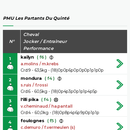
PMU Les Partants Du Quinté
Cheval
N°
Jocker / Entraîneur
Performance
kailyn
( f6 )
1
a.molins / m.krebs
Crd:9 - 63,5kg - (18)0p0p6p0p0p0p1p1p0p
mondura
( f4 )
2
s.ruis / f.rossi
Crd:6 - 60,5kg - (18)0p4p3p0p1p1p4p5p
l'illi pika
( f4 )
3
v.cheminaud / ha.pantall
Crd:4 - 60,0kg - (18)0p8p4p6p9p0p1p1p
foulognes
( f5 )
4
c.demuro / f.vermeulen (s)