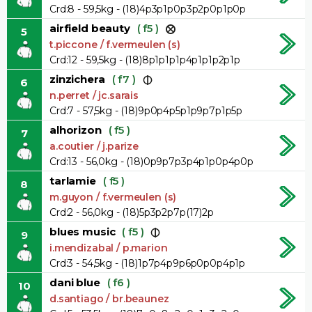
Crd:8 - 59,5kg - (18)4p3p1p0p3p2p0p1p0p
airfield beauty
( f5 )
5
t.piccone / f.vermeulen (s)
Crd:12 - 59,5kg - (18)8p1p1p1p4p1p1p2p1p
zinzichera
( f7 )
6
n.perret / jc.sarais
Crd:7 - 57,5kg - (18)9p0p4p5p1p9p7p1p5p
alhorizon
( f5 )
7
a.coutier / j.parize
Crd:13 - 56,0kg - (18)0p9p7p3p4p1p0p4p0p
tarlamie
( f5 )
8
m.guyon / f.vermeulen (s)
Crd:2 - 56,0kg - (18)5p3p2p7p(17)2p
blues music
( f5 )
9
i.mendizabal / p.marion
Crd:3 - 54,5kg - (18)1p7p4p9p6p0p0p4p1p
dani blue
( f6 )
10
d.santiago / br.beaunez