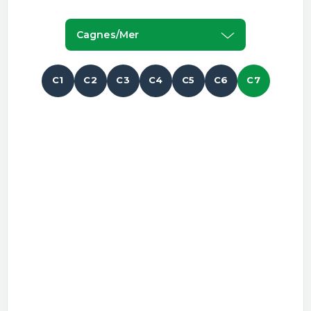
Cagnes/mer
C1
C2
C3
C4
C5
C6
C7