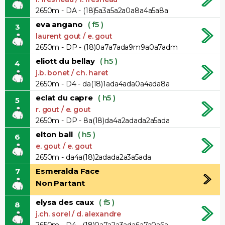
2650m - DA - (18)5a3a5a2a0a8a4a5a8a
eva angano
( f5 )
3
laurent gout / e. gout
2650m - DP - (18)0a7a7ada9m9a0a7adm
eliott du bellay
( h5 )
4
j.b. bonet / ch. haret
2650m - D4 - da(18)1ada4ada0a4ada8a
eclat du capre
( h5 )
5
r. gout / e. gout
2650m - DP - 8a(18)da4a2adada2a5ada
elton ball
( h5 )
6
e. gout / e. gout
2650m - da4a(18)2adada2a3a5ada
7
Esmeralda Face
Non Partant
elysa des caux
( f5 )
8
j.ch. sorel / d. alexandre
2650m - D4 - (18)0a7a2a3ada6a7a0a6a