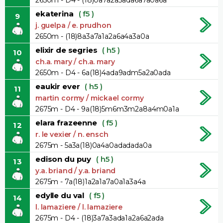
ekaterina
( f5 )
9
j. guelpa / e. prudhon
2650m - (18)8a3a7a1a2a6a4a3a0a
elixir de segries
( h5 )
10
ch.a. mary / ch.a. mary
2650m - D4 - 6a(18)4ada9adm5a2a0ada
eaukir ever
( h5 )
11
martin cormy / mickael cormy
2675m - D4 - 9a(18)5m6m3m2a8a4m0a1a
elara frazeenne
( f5 )
12
r. le vexier / n. ensch
2675m - 5a3a(18)0a4a0adadada0a
edison du puy
( h5 )
13
y.a. briand / y.a. briand
2675m - 7a(18)1a2a1a7a0a1a3a4a
edylle du val
( f5 )
14
l. lamaziere / l. lamaziere
2675m - D4 - (18)3a7a3ada1a2a6a2ada