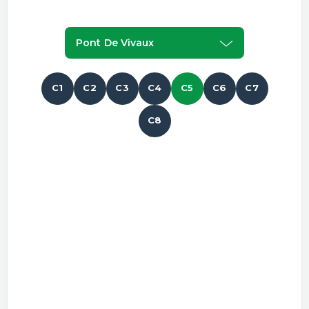
Pont De Vivaux
C1
C2
C3
C4
C5
C6
C7
C8