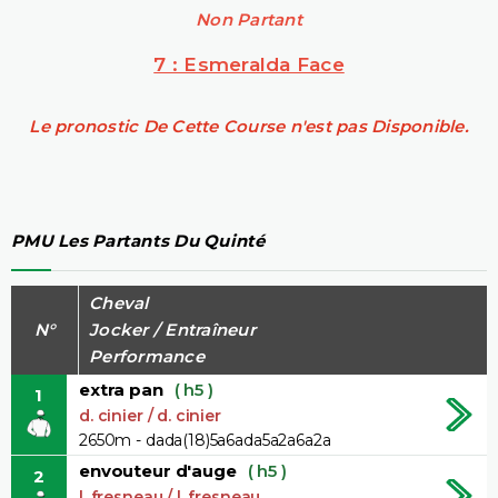
Non Partant
7 : Esmeralda Face
Le pronostic De Cette Course n'est pas Disponible.
PMU Les Partants Du Quinté
Cheval
N°
Jocker / Entraîneur
Performance
extra pan
( h5 )
1
d. cinier / d. cinier
2650m - dada(18)5a6ada5a2a6a2a
envouteur d'auge
( h5 )
2
l. fresneau / l. fresneau