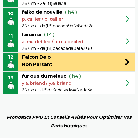
2675m - 2a(18)6a1a3a
falko de nouville
( h4 )
10
p. callier / p. callier
2675m - da(18)dadada9a6a8ada2a
fanama
( f4 )
11
a. muidebled / a. muidebled
2675m - da(18)dadadada0a1a2a6a
12
Falcon Delo
Non Partant
furious du meleuc
( h4 )
13
y.a. briand / y.a. briand
2675m - (18)da3ada5ada4a2ada3a
Pronostics PMU Et Conseils Avisés Pour Optimiser Vos
Paris Hippiques