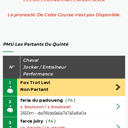
Le pronostic De Cette Course n'est pas Disponible.
PMU Les Partants Du Quinté
Cheval
N°
Jocker / Entraîneur
Performance
1
Fox Trot Levi
Non Partant
feria du padoueng
( f4 )
2
s. bouisson / s. bouisson
2650m - da(18)da5a6a7a7a3a8a0a
farce julry
( f4 )
3
j.p. gauvin / j.p. gauvin