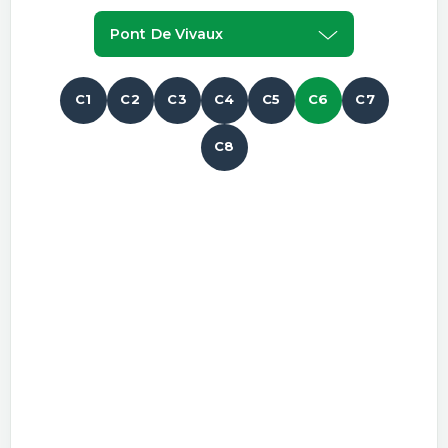
Pont De Vivaux
C1
C2
C3
C4
C5
C6
C7
C8