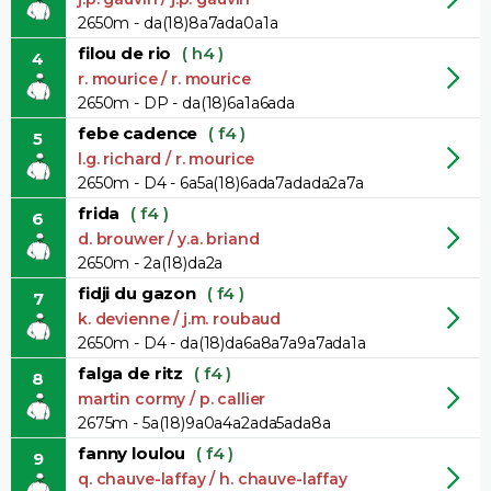
2650m - da(18)8a7ada0a1a
filou de rio
( h4 )
4
r. mourice / r. mourice
2650m - DP - da(18)6a1a6ada
febe cadence
( f4 )
5
l.g. richard / r. mourice
2650m - D4 - 6a5a(18)6ada7adada2a7a
frida
( f4 )
6
d. brouwer / y.a. briand
2650m - 2a(18)da2a
fidji du gazon
( f4 )
7
k. devienne / j.m. roubaud
2650m - D4 - da(18)da6a8a7a9a7ada1a
falga de ritz
( f4 )
8
martin cormy / p. callier
2675m - 5a(18)9a0a4a2ada5ada8a
fanny loulou
( f4 )
9
q. chauve-laffay / h. chauve-laffay