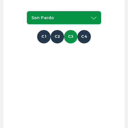
Son Pardo
C1
C2
C3
C4