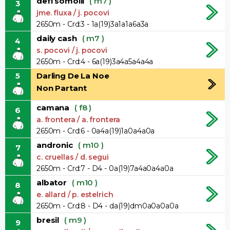
defi somolli
( m7 )
3
jme. fluxa / j. pocovi
2650m - Crd:3 - 1a(19)3a1a1a6a3a
daily cash
( m7 )
4
s. pocovi / j. pocovi
2650m - Crd:4 - 6a(19)3a4a5a4a4a
5
Darling De La Noe
Non Partant
camana
( f8 )
6
a. frontera / a. frontera
2650m - Crd:6 - 0a4a(19)1a0a4a0a
andronic
( m10 )
7
c. cruellas / d. segui
2650m - Crd:7 - D4 - 0a(19)7a4a0a4a0a
albator
( m10 )
8
e. allard / p. estelrich
2650m - Crd:8 - D4 - da(19)dm0a0a0a0a
bresil
( m9 )
9