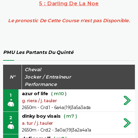
5 : Darling De La Noe
Le pronostic De Cette Course n'est pas Disponible.
PMU Les Partants Du Quinté
Cheval
N°
Jocker / Entraîneur
Performance
azur of life
( m10 )
1
g. riera / j. tauler
2650m - Crd:1 - 6a4a(19)3a5a3ada
dinky boy visais
( m7 )
2
a. tur / j. tauler
2650m - Crd:2 - 3a0a(19)3a2a4a1a