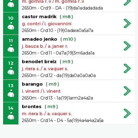
m. gomila r. ii / m. gomila r. ii
2650m - Crd:9 - DA - (19)da1adadadada
castor madrik
( m8 )
10
g. contri / i. giovannini
2650m - Crd:10 - (19)0adara0a5a7a
amadeo jenko
( m10 )
11
j. bauza b. / a. janer r.
2650m - Crd:11 - 0a7a(19)3m6ada1a
benodet breiz
( m9 )
12
j. riera s. / a. vaquer s.
2650m - Crd:12 - da(19)da0a0a0a0a
barango
( m9 )
13
i. vinent / i. vinent
2650m - Crd:13 - 1a(19)1arm2a4a2a
brontes
( m9 )
14
m. riera b. / a. vaquer s.
2650m - Crd:14 - D4 - 5a(19)4a4a4a2a5a