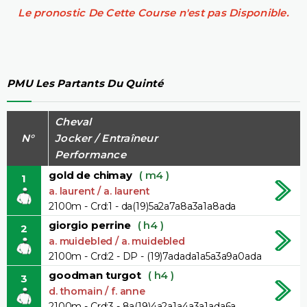
Le pronostic De Cette Course n'est pas Disponible.
PMU Les Partants Du Quinté
Cheval
N°
Jocker / Entraîneur
Performance
gold de chimay
( m4 )
1
a. laurent / a. laurent
2100m - Crd:1 - da(19)5a2a7a8a3a1a8ada
giorgio perrine
( h4 )
2
a. muidebled / a. muidebled
2100m - Crd:2 - DP - (19)7adada1a5a3a9a0ada
goodman turgot
( h4 )
3
d. thomain / f. anne
2100m - Crd:3 - 8a(19)4a2a1a4a3a1ada6a