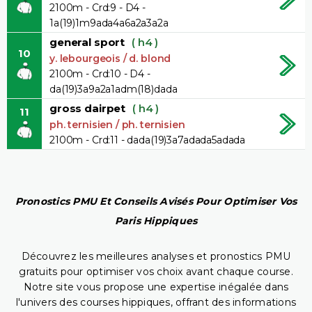
2100m - Crd:9 - D4 -
1a(19)1m9ada4a6a2a3a2a
general sport
( h4 )
10
y. lebourgeois / d. blond
2100m - Crd:10 - D4 -
da(19)3a9a2a1adm(18)dada
gross dairpet
( h4 )
11
ph. ternisien / ph. ternisien
2100m - Crd:11 - dada(19)3a7adada5adada
Pronostics PMU Et Conseils Avisés Pour Optimiser Vos
Paris Hippiques
Découvrez les meilleures analyses et pronostics PMU
gratuits pour optimiser vos choix avant chaque course.
Notre site vous propose une expertise inégalée dans
l'univers des courses hippiques, offrant des informations