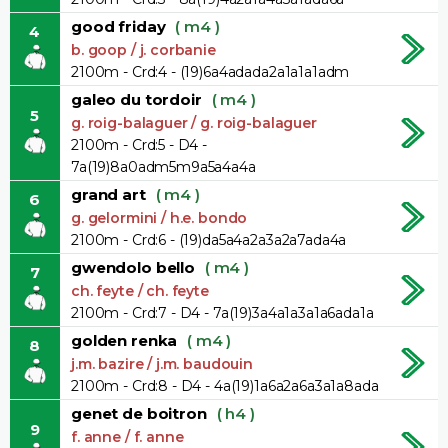
good friday
( m4 )
4
b. goop / j. corbanie
2100m - Crd:4 - (19)6a4adada2a1a1a1adm
galeo du tordoir
( m4 )
5
g. roig-balaguer / g. roig-balaguer
2100m - Crd:5 - D4 -
7a(19)8a0adm5m9a5a4a4a
grand art
( m4 )
6
g. gelormini / h.e. bondo
2100m - Crd:6 - (19)da5a4a2a3a2a7ada4a
gwendolo bello
( m4 )
7
ch. feyte / ch. feyte
2100m - Crd:7 - D4 - 7a(19)3a4a1a3a1a6ada1a
golden renka
( m4 )
8
j.m. bazire / j.m. baudouin
2100m - Crd:8 - D4 - 4a(19)1a6a2a6a3a1a8ada
genet de boitron
( h4 )
9
f. anne / f. anne