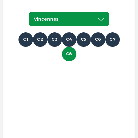
Vincennes
C1
C2
C3
C4
C5
C6
C7
C8